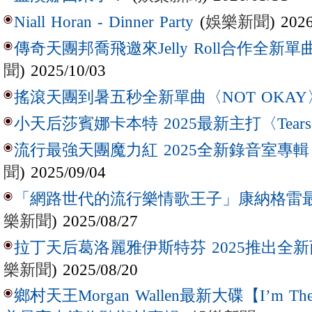
(
娛樂新聞
) 202
Niall Horan - Dinner Party
傳奇天團邦喬飛邀來Jelly Roll合作全新單曲〈L
聞
) 2025/10/03
搖滾天團到暑五秒全新單曲〈NOT OKAY
小天后莎賓娜卡本特 2025最新主打〈Tear
流行最強天團魔力紅 2025全新錄音室專輯【Lov
聞
) 2025/09/04
「網路世代的流行樂情歌王子」康納格雷最新作
樂新聞
) 2025/08/27
拉丁天后葛洛麗雅伊斯特芬 2025推出全新西
樂新聞
) 2025/08/20
鄉村天王Morgan Wallen最新大碟【I’m The