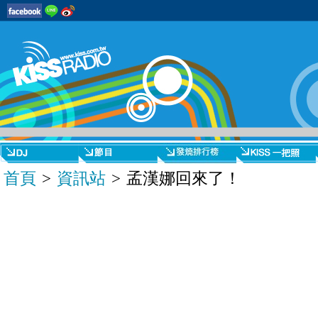
首頁
>
資訊站
> 孟漢娜回來了！