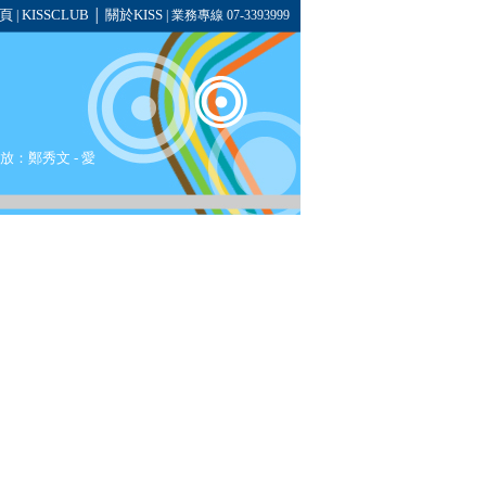
頁
KISSCLUB
關於KISS
|
│
| 業務專線 07-3393999
播放：
鄭秀文
-
愛