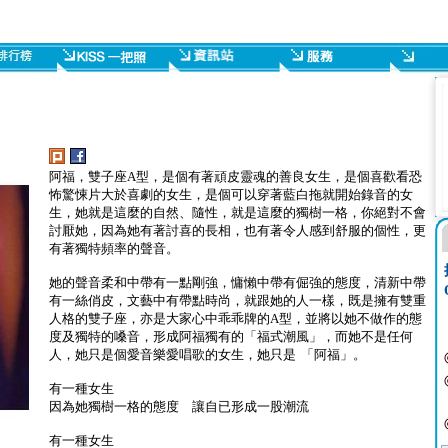
阿福，雙子座A型，是個有著頑皮靈魂的善良女生，是個喜歡看恐
怖驚悚片大於喜劇的女生，是個可以穿著藍白拖就開始錄音的女
生，她就是這麼的自然、隨性，就是這麼的獨樹一格，你絕對不會
討厭她，因為她有著討喜的長相，也有著令人感到舒服的個性，更
有著獨特頻率的聲音。
她的聲音柔和中帶有一點剛強，慵懶中帶有倔強的態度，清新中帶
有一絲俏皮，文藝中有帶點時尚，就跟她的人一樣，既是擁有雙重
人格的雙子座，亦是大家心中乖乖牌的A型，並將以她不做作的態
度及獨特的嗓音，形成阿福獨有的「福式潮風」，而她不是任何
人，她只是個愛音樂愛唱歌的女生，她只是 「阿福」。
有一種女生
因為她獨樹一格的態度 讓自已形成一股潮流
有一種女生