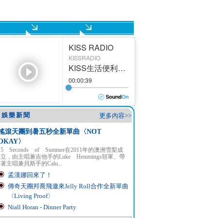
娛樂新聞
更多內容>>
搖滾天團到暑五秒全新單曲〈NOT
OKAY〉
5 Seconds of Summer在2011年的澳洲雪梨成
立，由主唱兼吉他手的Luke Hemmings領軍、帶
著主唱兼貝斯手的Calu...
孟漢娜回來了！
傳奇天團邦喬飛邀來Jelly Roll合作全新單曲
〈Living Proof〉
Niall Horan - Dinner Party