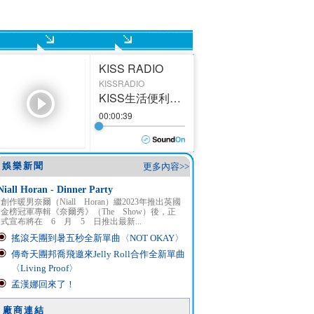
娛樂新聞
更多內容>>
Niall Horan - Dinner Party
創作暖男奈爾（Niall Horan）繼2023年推出英國
金榜冠軍專輯《奈爾秀》（The Show）後，正
式宣布將在 6 月 5 日推出最新...
搖滾天團到暑五秒全新單曲〈NOT OKAY〉
傳奇天團邦喬飛邀來Jelly Roll合作全新單曲
〈Living Proof〉
孟漢娜回來了！
廠商連結