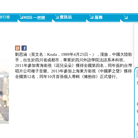
劉思涵（英文名：Koala，1989年4月25日－），漢族，中國大陸歌
手，出生於四川省成都市，畢業於四川外語學院法語系本科班。
2011年參加青海衛視《花兒朵朵》獲得全國第四名，同年簽約台灣
唱片公司種子音樂。2013年參加上海東方衛視《中國夢之聲》獲得
全國第12名，同年10月首張個人專輯《擁抱你》正式發行。