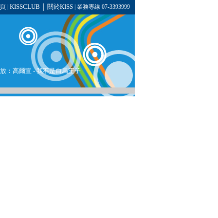
頁
KISSCLUB
關於KISS
|
│
| 業務專線 07-3393999
在播放：高爾宣 - 我不是白馬王子