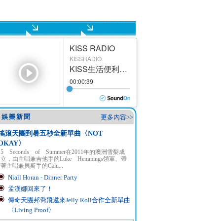
娛樂新聞
更多內容>>
搖滾天團到暑五秒全新單曲〈NOT
OKAY〉
5 Seconds of Summer在2011年的澳洲雪梨成
立，由主唱兼吉他手的Luke Hemmings領軍、帶
著主唱兼貝斯手的Calu...
Niall Horan - Dinner Party
孟漢娜回來了！
傳奇天團邦喬飛邀來Jelly Roll合作全新單曲
〈Living Proof〉