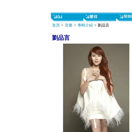
首頁
>
音樂
>
專輯介紹
> 劉品言
劉品言