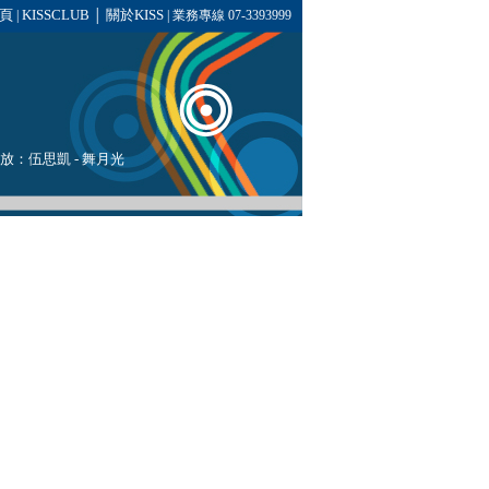
頁
KISSCLUB
關於KISS
|
│
| 業務專線 07-3393999
播放：
伍思凱
- 舞月光