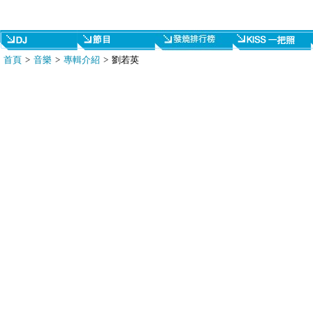
首頁
>
音樂
>
專輯介紹
> 劉若英