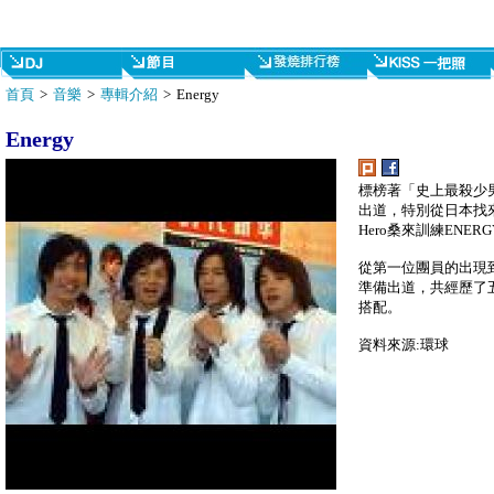
首頁
>
音樂
>
專輯介紹
> Energy
Energy
標榜著「史上最殺少男
出道，特別從日本找來
Hero桑來訓練ENE
從第一位團員的出現
準備出道，共經歷了
搭配。
資料來源:環球