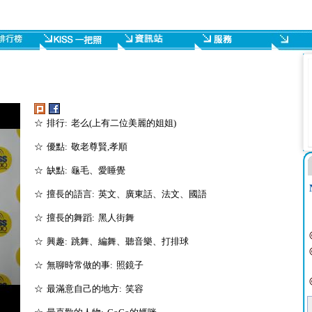
☆ 排行: 老么(上有二位美麗的姐姐)
☆ 優點: 敬老尊賢,孝順
☆ 缺點: 龜毛、愛睡覺
☆ 擅長的語言: 英文、廣東話、法文、國語
☆ 擅長的舞蹈: 黑人街舞
☆ 興趣: 跳舞、編舞、聽音樂、打排球
☆ 無聊時常做的事: 照鏡子
☆ 最滿意自己的地方: 笑容