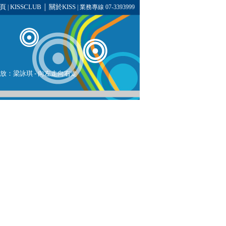
頁
KISSCLUB
關於KISS
|
│
| 業務專線 07-3393999
播放：
梁詠琪
-
向左走向右走