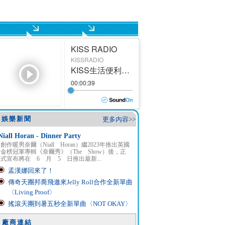
娛樂新聞
更多內容>>
Niall Horan - Dinner Party
創作暖男奈爾（Niall Horan）繼2023年推出英國
金榜冠軍專輯《奈爾秀》（The Show）後，正
式宣布將在 6 月 5 日推出最新...
孟漢娜回來了！
傳奇天團邦喬飛邀來Jelly Roll合作全新單曲
〈Living Proof〉
搖滾天團到暑五秒全新單曲〈NOT OKAY〉
廠商連結