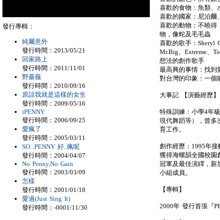
喜歡的食物：魚類、
喜歡的國家：尼泊爾
喜歡的動物：不曉得
發行專輯：
物，像蛇及毛毛蟲
純屬意外
喜歡的歌手：Sheryl Crow
發行時間：2013/05/21
Mr.Big、Extreme、T
回家路上
想法的創作歌手
發行時間：2011/11/01
最高興的事情：找到
野薔薇
對台灣的印象：一個
發行時間：2010/09/16
原諒我就是這樣的女生
大事記 【演藝經歷】
發行時間：2009/05/16
特殊訓練：小學4年
iPENNY
發行時間：2006/09/25
現代舞蹈等），曾多次
愛瘋了
育工作。
發行時間：2005/03/11
創作經歷：1995年
SO...PENNY 好..佩呢
獲得海螺韻全國校園
發行時間：2004/04/07
冠軍及最佳演繹，新
No Penny,No Gain
發行時間：2003/03/09
小組成員。
怎樣
【專輯】
發行時間：2001/01/18
愛過(Just Sing It)
2000年 發行首張『P
發行時間：-0001/11/30