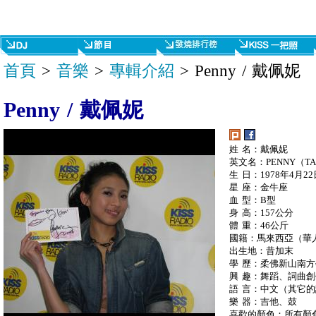
首頁
>
音樂
>
專輯介紹
> Penny / 戴佩妮
Penny / 戴佩妮
姓 名：戴佩妮
英文名：PENNY（TAI
生 日：1978年4月22
星 座：金牛座
血 型：B型
身 高：157公分
體 重：46公斤
國籍：馬來西亞（華
出生地：昔加末
學 歷：柔佛新山南
興 趣：舞蹈、詞曲
語 言：中文（其它
樂 器：吉他、鼓
喜歡的顏色：所有顏