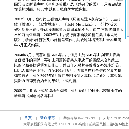
國語老歌新唱專輯《今宵多珍重》及《我要你的愛》，周蕙更破例
在唱片封面、MTV中以真人現身的方式亮相。
2002年8月，發行第三張個人專輯《周蕙精選3-寂寞城市》，主打
歌《體溫》、《寂寞城市》、《Hold Me Light》、《別對我太
好》反應不俗，雖此張專輯發片首周成績不凡，但二.三週後銷量大
不如前兩張專輯。2003年3月，發行首張新歌加精選集《蕙兒絕
版》，收錄3首新歌及13首精選舊作，其後她與福茂唱片合約至同
年6月正式約滿。
2004年3月，周蕙加盟BMG唱片，但是由於BMG唱片與新力音樂
合併運作的關係，再加上周蕙與音樂人季忠平的經紀人合約終止，
以致於新專輯遲遲無法推出，近四年未發片導致曝光率減少許茹，
因此人氣快速下滑。直至2005年6月，周蕙再度和合併後的新力博
德曼簽約，並於2007年6月發行第四張個人專輯《綻放》，其後她
與新力博德曼合約至同年9月正式約滿。
2009年，周蕙正式加盟群石國際，並訂於6月19日推出睽違兩年的
新專輯《周蕙同名專輯》。
首頁
新血招募
|
|
| 業務專線 07-3393999 | 人數：3501925
大眾廣播股份有限公司 FM99.9 806高雄市前鎮區民權二路6號34樓之2 TEL