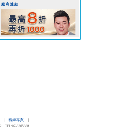
廠商連結
粉絲專頁
58 |
|
:07-3365888