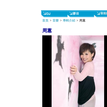
首頁
>
音樂
>
專輯介紹
> 周蕙
周蕙