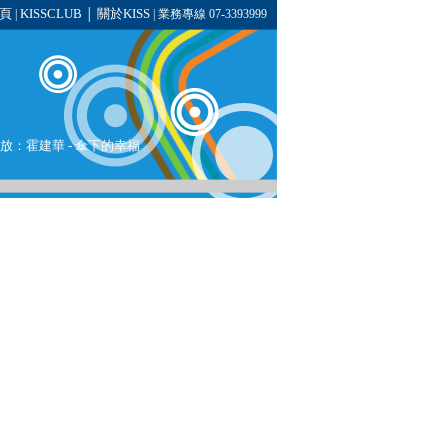
頁
KISSCLUB
關於KISS
|
│
| 業務專線 07-3393999
將播放：霍建華 - 傘下的幸福