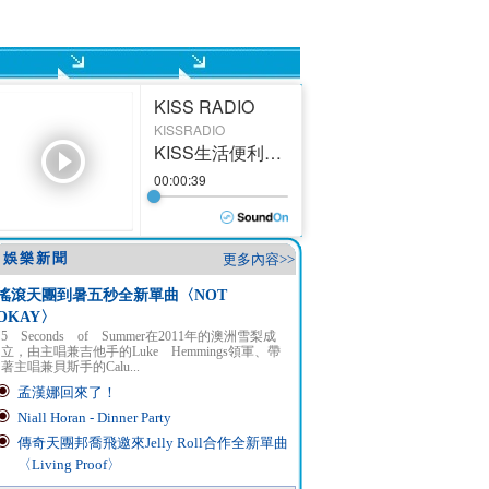
娛樂新聞
更多內容>>
搖滾天團到暑五秒全新單曲〈NOT
OKAY〉
5 Seconds of Summer在2011年的澳洲雪梨成
立，由主唱兼吉他手的Luke Hemmings領軍、帶
著主唱兼貝斯手的Calu...
孟漢娜回來了！
Niall Horan - Dinner Party
傳奇天團邦喬飛邀來Jelly Roll合作全新單曲
〈Living Proof〉