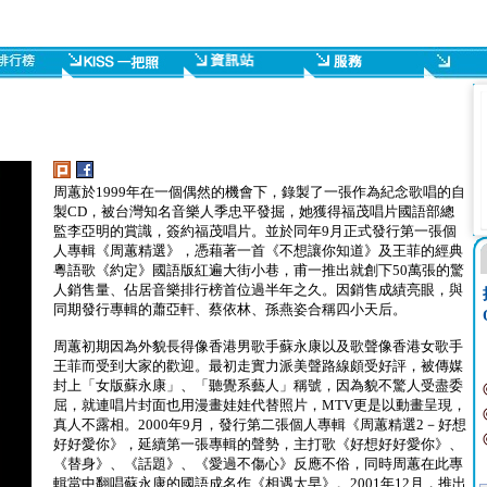
周蕙於1999年在一個偶然的機會下，錄製了一張作為紀念歌唱的自
製CD，被台灣知名音樂人季忠平發掘，她獲得福茂唱片國語部總
監李亞明的賞識，簽約福茂唱片。並於同年9月正式發行第一張個
人專輯《周蕙精選》，憑藉著一首《不想讓你知道》及王菲的經典
粵語歌《約定》國語版紅遍大街小巷，甫一推出就創下50萬張的驚
人銷售量、佔居音樂排行榜首位過半年之久。因銷售成績亮眼，與
同期發行專輯的蕭亞軒、蔡依林、孫燕姿合稱四小天后。
周蕙初期因為外貌長得像香港男歌手蘇永康以及歌聲像香港女歌手
王菲而受到大家的歡迎。最初走實力派美聲路線頗受好評，被傳媒
封上「女版蘇永康」、「聽覺系藝人」稱號，因為貌不驚人受盡委
屈，就連唱片封面也用漫畫娃娃代替照片，MTV更是以動畫呈現，
真人不露相。2000年9月，發行第二張個人專輯《周蕙精選2－好想
好好愛你》，延續第一張專輯的聲勢，主打歌《好想好好愛你》、
《替身》、《話題》、《愛過不傷心》反應不俗，同時周蕙在此專
輯當中翻唱蘇永康的國語成名作《相遇太早》。2001年12月，推出