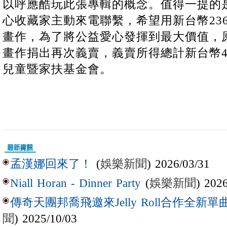
以呼應酷玩此張專輯的概念。值得一提的
心收藏家主動來電聯繫，希望用新台幣236
畫作，為了將公益愛心發揮到最大價值，
畫作捐出再次義賣，義賣所得總計新台幣40
兒童暨家扶基金會。
(
娛樂新聞
) 2026/03/31
孟漢娜回來了！
(
娛樂新聞
) 202
Niall Horan - Dinner Party
傳奇天團邦喬飛邀來Jelly Roll合作全新單曲〈L
聞
) 2025/10/03