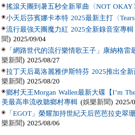
搖滾天團到暑五秒全新單曲〈NOT OKAY
小天后莎賓娜卡本特 2025最新主打〈Tear
流行最強天團魔力紅 2025全新錄音室專輯【Lov
聞
) 2025/09/04
「網路世代的流行樂情歌王子」康納格雷最新作
樂新聞
) 2025/08/27
拉丁天后葛洛麗雅伊斯特芬 2025推出全新西
樂新聞
) 2025/08/20
鄉村天王Morgan Wallen最新大碟【I’m The
(
娛樂新聞
) 2025/
美最高串流收聽鄉村專輯
「EGOT」榮耀加持世紀天后芭芭拉史翠珊 
樂新聞
) 2025/08/06