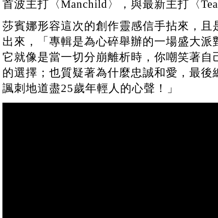
首波主打〈Manchild〉，與最新主打〈Te
莎賓娜形容這次的創作靈感信手拈來，且
出來，「專輯是為心碎舉辦的一場盛大派
它就像是當一切分崩離析時，你嘲笑著自
的選擇；也質疑著為什麼忠誠和愛，最後
諷刺地道盡25歲年輕人的心聲！」