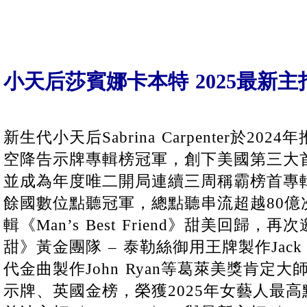
小天后莎賓娜卡本特 2025最新主打
新生代小天后Sabrina Carpenter於2
空降告示牌專輯榜冠軍，創下美國第三大
並成為年度唯二開局連續三周稱霸榜首專輯
餘國數位點聽冠軍，總點聽串流超越80億次
輯《Man’s Best Friend》甜美回歸
甜》黃金團隊 – 泰勒絲御用王牌製作Jack A
代金曲製作John Ryan等葛萊美獎肯定
示牌、英國金榜，榮獲2025年女藝人最