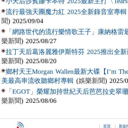
小天后莎賓娜卡本特 2025最新主打〈Tear
流行最強天團魔力紅 2025全新錄音室專輯【Lov
聞
) 2025/09/04
「網路世代的流行樂情歌王子」康納格雷最新作
樂新聞
) 2025/08/27
拉丁天后葛洛麗雅伊斯特芬 2025推出全新西
樂新聞
) 2025/08/20
鄉村天王Morgan Wallen最新大碟【I’m The
(
娛樂新聞
) 2025/
美最高串流收聽鄉村專輯
「EGOT」榮耀加持世紀天后芭芭拉史翠珊 
樂新聞
) 2025/08/06
首頁
新血
|
|