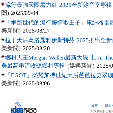
流行最強天團魔力紅 2025全新錄音室專輯【Lov
聞
) 2025/09/04
「網路世代的流行樂情歌王子」康納格雷最新作
樂新聞
) 2025/08/27
拉丁天后葛洛麗雅伊斯特芬 2025推出全新西
樂新聞
) 2025/08/20
鄉村天王Morgan Wallen最新大碟【I’m The
(
娛樂新聞
) 2025/
美最高串流收聽鄉村專輯
「EGOT」榮耀加持世紀天后芭芭拉史翠珊 
樂新聞
) 2025/08/06
首頁
新血
|
|
大眾廣播股份有限公司 