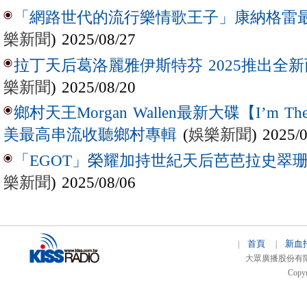
「網路世代的流行樂情歌王子」康納格雷最新作
樂新聞
) 2025/08/27
拉丁天后葛洛麗雅伊斯特芬 2025推出全新西
樂新聞
) 2025/08/20
鄉村天王Morgan Wallen最新大碟【I’m The
(
娛樂新聞
) 2025/
美最高串流收聽鄉村專輯
「EGOT」榮耀加持世紀天后芭芭拉史翠珊 
樂新聞
) 2025/08/06
首頁
新血
|
|
大眾廣播股份有限公司 
Copyr