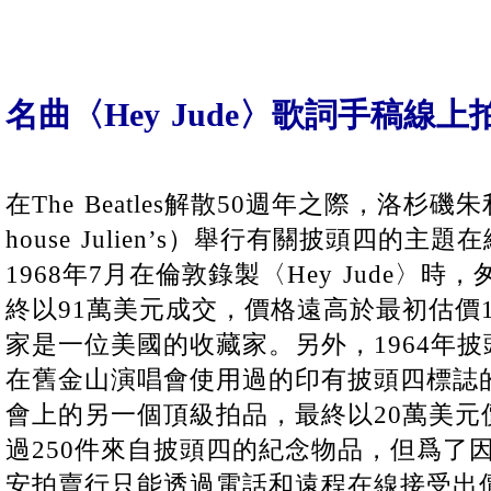
名曲〈Hey Jude〉歌詞手稿線上
在The Beatles解散50週年之際，洛杉磯朱
house Julien’s）舉行有關披頭四的
1968年7月在倫敦錄製〈Hey Jude〉
終以91萬美元成交，價格遠高於最初估價
家是一位美國的收藏家。另外，1964年
在舊金山演唱會使用過的印有披頭四標誌
會上的另一個頂級拍品，最終以20萬美元
過250件來自披頭四的紀念物品，但爲了
安拍賣行只能透過電話和遠程在線接受出