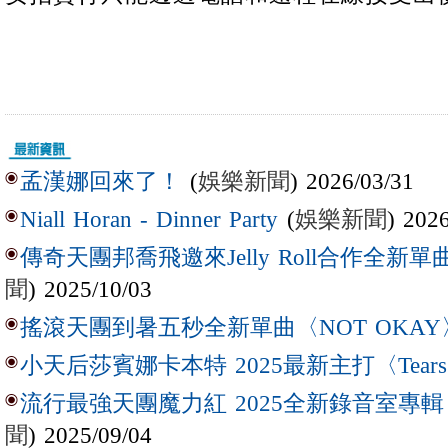
(
娛樂新聞
) 2026/03/31
孟漢娜回來了！
(
娛樂新聞
) 202
Niall Horan - Dinner Party
傳奇天團邦喬飛邀來Jelly Roll合作全新單曲〈L
聞
) 2025/10/03
搖滾天團到暑五秒全新單曲〈NOT OKAY
小天后莎賓娜卡本特 2025最新主打〈Tear
流行最強天團魔力紅 2025全新錄音室專輯【Lov
聞
) 2025/09/04