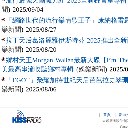
流行最強天團魔力紅 2025全新錄音室專輯【Lov
聞
) 2025/09/04
「網路世代的流行樂情歌王子」康納格雷最新作
樂新聞
) 2025/08/27
拉丁天后葛洛麗雅伊斯特芬 2025推出全新西
樂新聞
) 2025/08/20
鄉村天王Morgan Wallen最新大碟【I’m The
(
娛樂新聞
) 2025/
美最高串流收聽鄉村專輯
「EGOT」榮耀加持世紀天后芭芭拉史翠珊 
樂新聞
) 2025/08/06
首頁
新血
|
|
大眾廣播股份有限公司 
Copyr