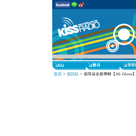
首頁
>
資訊站
> 假耳朵全新專輯【All Glows