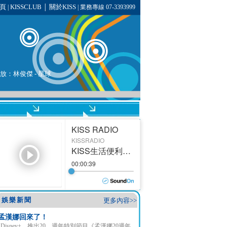
頁
KISSCLUB
關於KISS
|
│
| 業務專線 07-3393999
播放：林俊傑 - 星球
娛樂新聞
更多內容>>
孟漢娜回來了！
Disney+ 推出20 週年特別節目《孟漢娜20週年