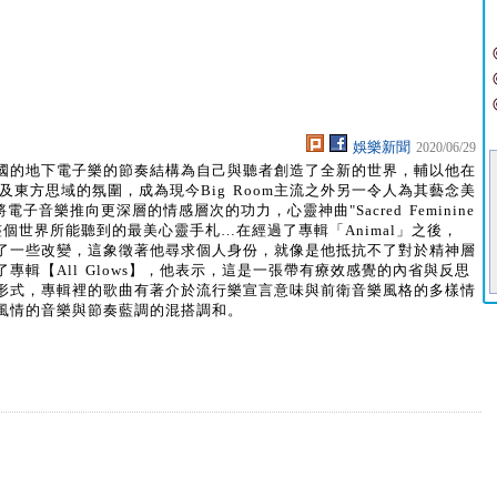
娛樂新聞
2020/06/29
與美國的地下電子樂的節奏結構為自己與聽者創造了全新的世界，輔以他在
及東方思域的氛圍，成為現今Big Room主流之外另一令人為其藝念美
子音樂推向更深層的情感層次的功力，心靈神曲"Sacred Feminine
個世界所能聽到的最美心靈手札…在經過了專輯「Animal」之後，
上做了一些改變，這象徵著他尋求個人身份，就像是他抵抗不了對於精神層
了專輯【All Glows】，他表示，這是一張帶有療效感覺的內省與反思
形式，專輯裡的歌曲有著介於流行樂宣言意味與前衛音樂風格的多樣情
風情的音樂與節奏藍調的混搭調和。