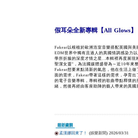
假耳朵全新專輯【All Glows】
Fakear以根植於歐洲浩室音樂搭配英國
EDM世界中獨有且過人的異國情調感染力以
學所折服的深度才情之星...本輯裡再度展現將電
聖潔女靈"，為法國媒體盛譽為～近10年來整
Fakear想要來點清新的氣息，他在生活
面的需求，Fakear帶著這樣的需求，孕育出
的電子音樂專輯，專輯裡的歌曲帶點釋懷的
緒，然後再經由客座助陣的藝人帶來的異國
孟漢娜回來了！
(
娛樂新聞
) 2026/03/31