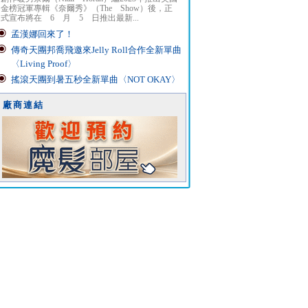
金榜冠軍專輯《奈爾秀》（The Show）後，正
式宣布將在 6 月 5 日推出最新...
孟漢娜回來了！
傳奇天團邦喬飛邀來Jelly Roll合作全新單曲
〈Living Proof〉
搖滾天團到暑五秒全新單曲〈NOT OKAY〉
廠商連結