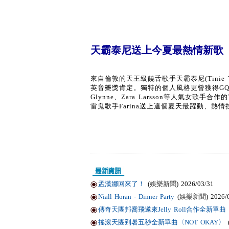
天霸泰尼送上今夏最熱情新歌〈W
來自倫敦的天王級饒舌歌手天霸泰尼(Tinie 
英音樂獎肯定。獨特的個人風格更曾獲得GQ雜誌年度
Glynne、Zara Larsson等人氣女歌手合作
雷鬼歌手Farina送上這個夏天最躍動、熱情
孟漢娜回來了！
(
娛樂新聞
) 2026/03/31
Niall Horan - Dinner Party
(
娛樂新聞
) 2026/
傳奇天團邦喬飛邀來Jelly Roll合作全新單曲〈Li
搖滾天團到暑五秒全新單曲〈NOT OKAY〉