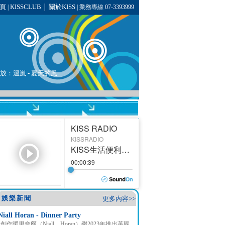
頁
KISSCLUB
關於KISS
|
│
| 業務專線 07-3393999
播放：
溫嵐
- 夏天的風
娛樂新聞
更多內容>>
Niall Horan - Dinner Party
創作暖男奈爾（Niall Horan）繼2023年推出英國