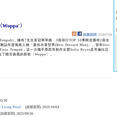
oppa'〉
娛樂新聞
2020/07/08
Tempah)，擁有7支全英冠軍單曲、3張排行TOP 10專輯並獲得2座全
風格人物「最佳衣著型男(Best Dressed Man)」。曾和Jess
的Tinie Tempah，這一次攜手墨西哥創作女聲Sofia Reyes及哥倫比亞
拉丁饒舌曲風的新歌〈Woppa'〉。
03/30
ving Proof〉
(
娛樂新聞
) 2025/10/03
(
娛樂新聞
) 2025/09/26