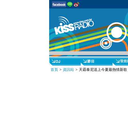
首頁
>
資訊站
> 天霸泰尼送上今夏最熱情新歌〈W