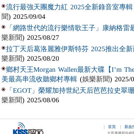
流行最強天團魔力紅 2025全新錄音室專輯【Lov
聞
) 2025/09/04
「網路世代的流行樂情歌王子」康納格雷最新作
樂新聞
) 2025/08/27
拉丁天后葛洛麗雅伊斯特芬 2025推出全新西
樂新聞
) 2025/08/20
鄉村天王Morgan Wallen最新大碟【I’m The
(
娛樂新聞
) 2025/
美最高串流收聽鄉村專輯
「EGOT」榮耀加持世紀天后芭芭拉史翠珊 
樂新聞
) 2025/08/06
首頁
新血
|
|
大眾廣播股份有限公司 