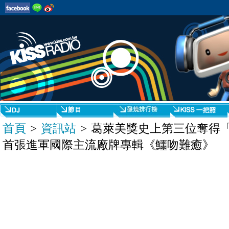
首頁
>
資訊站
> 葛萊美獎史上第三位奪得
首張進軍國際主流廠牌專輯《鱷吻難癒》