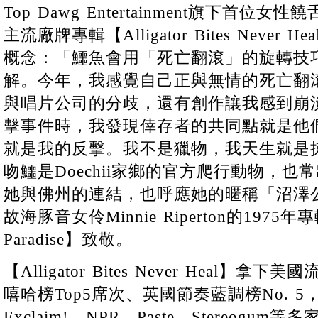
Top Dawg Entertainment旗下首
主流廠牌專輯【Alligator Bites Never 
概念：「鱷魚會用「死亡翻滾」的旋轉技
解。今年，我感覺自己正與無情的死亡翻
與唱片公司的分歧，還有創作讓我感到崩
擊事件時，我發現倖存者的共同點就是他
就是我的反擊。我不是獵物，我天生就是
吻鱷是Doechii家鄉的官方爬行動物，
她與佛州的連結，也呼應她的暱稱「沼澤
故海豚音女伶Minnie Riperton的1975年專輯
Paradise】致敬。
【Alligator Bites Never Heal】拿
嘻哈榜Top5席次、英國節奏藍調榜No. 
Exclaim!、NPR、Paste、Stereogu