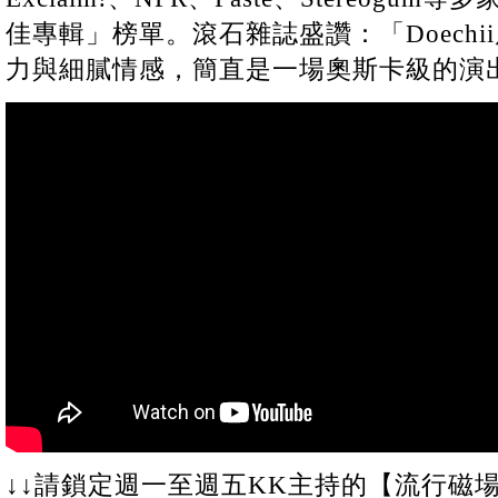
佳專輯」榜單。滾石雜誌盛讚：「Doech
力與細膩情感，簡直是一場奧斯卡級的演
↓↓請鎖定週一至週五KK主持的【流行磁場