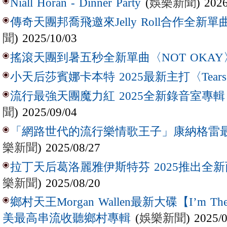
(
娛樂新聞
) 202
Niall Horan - Dinner Party
傳奇天團邦喬飛邀來Jelly Roll合作全新單曲〈L
聞
) 2025/10/03
搖滾天團到暑五秒全新單曲〈NOT OKAY
小天后莎賓娜卡本特 2025最新主打〈Tear
流行最強天團魔力紅 2025全新錄音室專輯【Lov
聞
) 2025/09/04
「網路世代的流行樂情歌王子」康納格雷最新作
樂新聞
) 2025/08/27
拉丁天后葛洛麗雅伊斯特芬 2025推出全新西
樂新聞
) 2025/08/20
鄉村天王Morgan Wallen最新大碟【I’m The
(
娛樂新聞
) 2025/
美最高串流收聽鄉村專輯