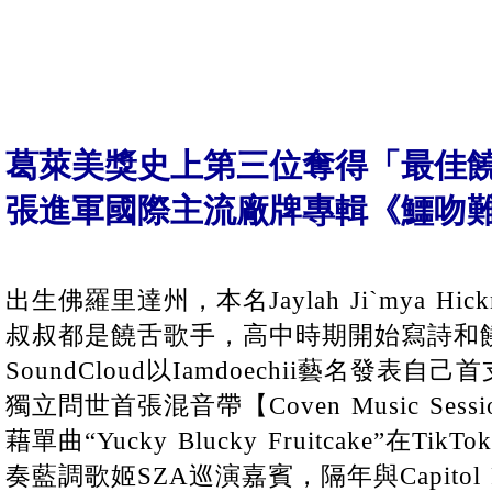
葛萊美獎史上第三位奪得「最佳饒
張進軍國際主流廠牌專輯《鱷吻
出生佛羅里達州，本名Jaylah Ji`mya Hic
叔叔都是饒舌歌手，高中時期開始寫詩和饒
SoundCloud以Iamdoechii藝名發表自己首
獨立問世首張混音帶【Coven Music Sessio
藉單曲“Yucky Blucky Fruitcake”在
奏藍調歌姬SZA巡演嘉賓，隔年與Capitol 