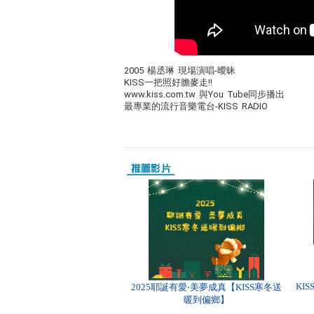
2005 楊丞琳 現場演唱-曖昧
KISS一把照好膽麥走!!
www.kiss.com.tw 與You Tube同步播出
最專業的流行音樂電台-KISS RADIO
KI
2025耶誕有愛‧美夢成真【KISS寒冬送
暖到偏鄉】