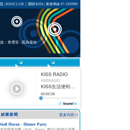
頁
KISSCLUB
關於KISS
|
│
| 業務專線 07-3393999
播放：
韋禮安
- 因為是你
娛樂新聞
更多內容>>
Niall Horan - Dinner Party
創作暖男奈爾（Niall Horan）繼2023年推出英國