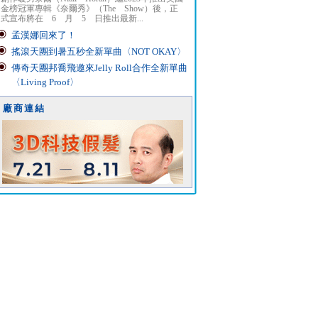
金榜冠軍專輯《奈爾秀》（The Show）後，正
式宣布將在 6 月 5 日推出最新...
孟漢娜回來了！
搖滾天團到暑五秒全新單曲〈NOT OKAY〉
傳奇天團邦喬飛邀來Jelly Roll合作全新單曲
〈Living Proof〉
廠商連結