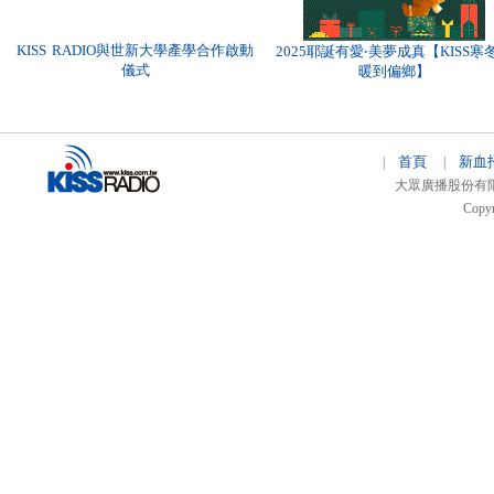
KISS RADIO與世新大學產學合作啟動
2025耶誕有愛‧美夢成真【KISS寒
儀式
暖到偏鄉】
首頁
新血
|
|
大眾廣播股份有限公司 
Copyr