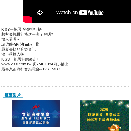
KISS一把照-發燒排行榜
想對發燒排行榜進一步了解嗎?
快來看喔~
讓你跟KiKi與Pinky一樣
最新專輯的音樂資訊
決不落於人後
KISS一把照好膽麥走!!
www.kiss.com.tw 與You Tube同步播出
最專業的流行音樂電台-KISS RADIO