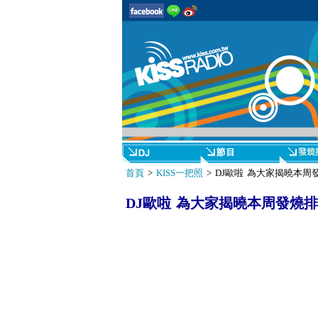
首頁
>
KISS一把照
> DJ歐啦 為大家揭曉本
DJ歐啦 為大家揭曉本周發燒