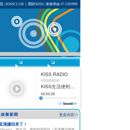
頁
KISSCLUB
關於KISS
|
│
| 業務專線 07-3393999
娛樂新聞
更多內容>>
孟漢娜回來了！
Disney+ 推出20 週年特別節目《孟漢娜20週年