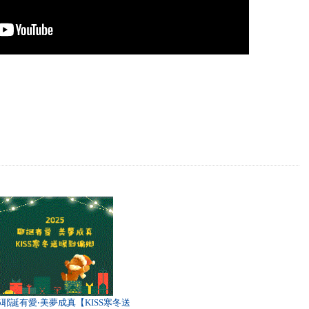
25耶誕有愛‧美夢成真【KISS寒冬送