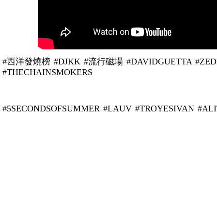
#西洋發燒榜 #DJKK #流行磁場 #DAVIDGUETTA #ZEDD
#THECHAINSMOKERS
#5SECONDSOFSUMMER #LAUV #TROYESIVAN #AL