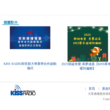
KISS RADIO與世新大學產學合作啟動
2025耶誕有愛‧美夢成真【KISS寒
儀式
暖到偏鄉】
首頁
新血
|
|
大眾廣播股份有限公司 
Copyr