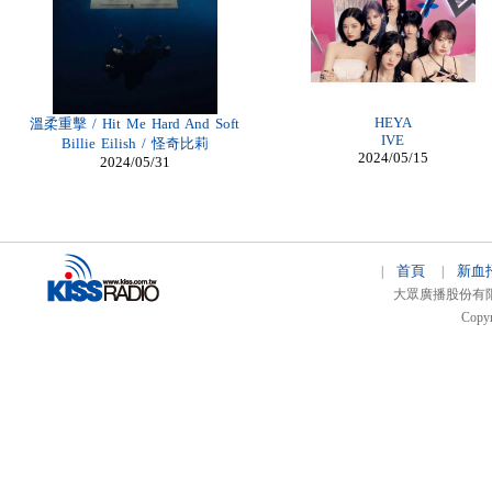
Billig Christian Louboutin
billige moncler jacken zürich
billiga air max herr
Louboutin Shoes Outlet
Moncler Jas heren
Cheap Louboutin Ankle Boots
moncler Online Kaufen
HEYA
溫柔重擊 / Hit Me Hard And Soft
IVE
Billie Eilish / 怪奇比莉
2024/05/15
2024/05/31
首頁
新血
|
|
大眾廣播股份有限公司 
Copyr