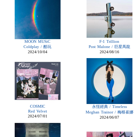
Billiga Nike
Billiga Moncler Jacka
Longchamp Pas Cher
Billiga Nike Air Max
moncler online shop
cheap mbt shoes
moncler jas heren
billig adidas yeezy
longchamp outlet uk
MOON MUSiC
F-1 Trillion
Cheap Longchamp Bags
Coldplay / 酷玩
Post Malone / 巨星馬龍
Christian Louboutin Homme pas cher
2024/10/04
2024/08/16
cheap Lace Front Wigs
Nike Billig
moncler Daunenmantel damen
Moncler Jacken Herren
Billig Moncler dam
Billig moncler
Louboutin Schuhe Outlet
Christian Louboutin Schuhe Kaufen
louboutin schuhe sale
Billig Christian Louboutin Schuhe
louboutin Schuhe Shop
COSMIC
永恆經典 / Timeless
Damen Moncler Jacken
Red Velvet
Meghan Trainor / 梅根崔娜
Christian Louboutin Online Shop
2024/07/01
2024/06/07
Adidas Online Shop Schweiz
Longchamp pliage pas cher
moncler outlet zürich
Günstige Nike Air Max