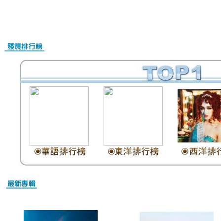
Nike Air Max Online Shop
Christian Louboutin Schuhe Outlet
Christian Louboutin Schuhe Damen
Christian Louboutin outlet
Nike Air Max Kaufen Schweiz
Billig Nike Air Max