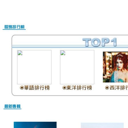
Nike Air Max Online Shop
Christian Louboutin Schuhe Outlet
Christian Louboutin Schuhe Damen
Christian Louboutin outlet
Nike Air Max Kaufen Schweiz
Billig Nike Air Max