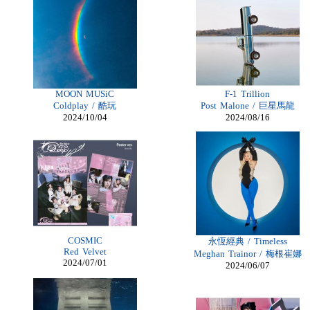
Billiga Nike
Billiga Moncler Jacka
Longchamp Pas Cher
Billiga Nike Air Max
moncler online shop
cheap mbt shoes
moncler jas heren
billig adidas yeezy
longchamp outlet uk
MOON MUSiC
F-1 Trillion
Cheap Longchamp Bags
Coldplay / 酷玩
Post Malone / 巨星馬龍
Christian Louboutin Homme pas cher
2024/10/04
2024/08/16
cheap Lace Front Wigs
Nike Billig
moncler Daunenmantel damen
Moncler Jacken Herren
Billig Moncler dam
Billig moncler
Louboutin Schuhe Outlet
Christian Louboutin Schuhe Kaufen
louboutin schuhe sale
Billig Christian Louboutin Schuhe
louboutin Schuhe Shop
COSMIC
永恆經典 / Timeless
Damen Moncler Jacken
Red Velvet
Meghan Trainor / 梅根崔娜
Christian Louboutin Online Shop
2024/07/01
2024/06/07
Adidas Online Shop Schweiz
Longchamp pliage pas cher
moncler outlet zürich
Günstige Nike Air Max