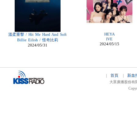
Billig Christian Louboutin
billige moncler jacken zürich
billiga air max herr
Louboutin Shoes Outlet
Moncler Jas heren
Cheap Louboutin Ankle Boots
moncler Online Kaufen
HEYA
溫柔重擊 / Hit Me Hard And Soft
IVE
Billie Eilish / 怪奇比莉
2024/05/15
2024/05/31
首頁
新血
|
|
大眾廣播股份有限公司 
Copyr