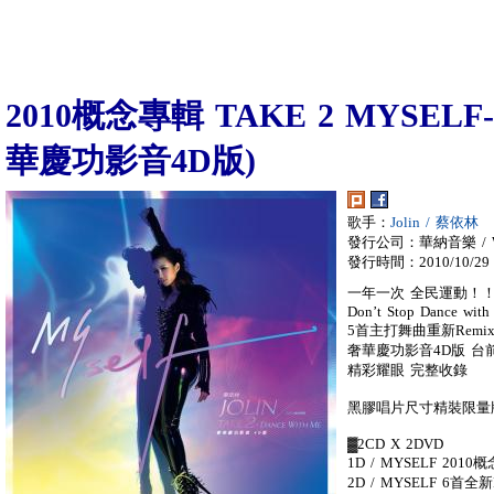
2010概念專輯 TAKE 2 MYSELF-D
華慶功影音4D版)
歌手：
Jolin / 蔡依林
發行公司：華納音樂 / War
發行時間：2010/10/29
一年一次 全民運動！
Don’t Stop Dance with 
5首主打舞曲重新Rem
奢華慶功影音4D版 
精彩耀眼 完整收錄
黑膠唱片尺寸精裝限量
▓2CD X 2DVD
1D / MYSELF 2010
2D / MYSELF 6首全