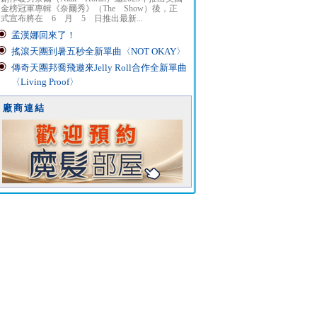
金榜冠軍專輯《奈爾秀》（The Show）後，正
式宣布將在 6 月 5 日推出最新...
孟漢娜回來了！
搖滾天團到暑五秒全新單曲〈NOT OKAY〉
傳奇天團邦喬飛邀來Jelly Roll合作全新單曲
〈Living Proof〉
廠商連結