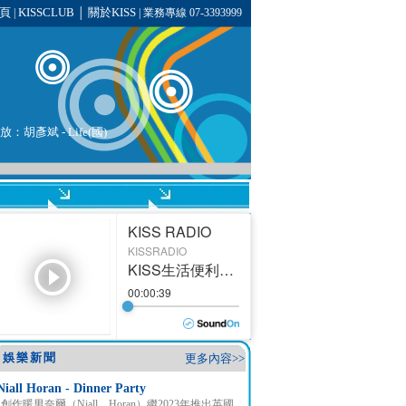
頁
KISSCLUB
關於KISS
|
│
| 業務專線 07-3393999
播放：
胡彥斌
- Life(國)
娛樂新聞
更多內容>>
Niall Horan - Dinner Party
創作暖男奈爾（Niall Horan）繼2023年推出英國