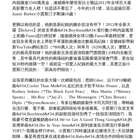
內就賺進5500萬美金，連續兩年榮登富比士雜誌2012年全球百大最
具影響力名人榜！但是請不要忘了，今年的3月1號，這位超級巨星-
Justin Bieber/小賈斯汀才剛滿18歲！
更難以相信的是，他創造新紀錄的腳步並沒有停下！2012年全新大
碟【Believe】的首支單曲&#34;Boyfriend&#34;發行數小時內旋風登
上美國iTunes流行榜冠軍，隨後橫掃全球32國iTunes單曲榜冠軍，更
改寫全美電台史上男歌手單週歌曲播放次數最高紀錄！音樂錄影帶刷
新YouTube網站首日（*800萬人次）與單月（6200萬人次）瀏覽人
次的最高里程碑！他的最新北美巡迴演唱會門票開賣1小時內全數完
售，其中最具代表性的兩場紐約麥迪遜花園廣場演場會門票，更在短
短30秒內搶購一空！成就這一切驚人紀錄的龐大力量，其實正如小
賈斯汀所說的：「因為你們相信！」
這張眾所矚目的全新大碟一次網羅包括：恩師Usher、以TOP10暢銷
曲&#34;Cooler Than Me&#34;走紅的全才歌手Mike Posner，以及
Rodney Jerkins（*The Black Eyed Peas）、Max Martin（*Britney
Spears）、Hit-Boy（*Jay-Z）、The Messengers（*Chris Brown）、
Diplo（*Beyonc&eacute;）等多位暢銷曲製作卡司共同打造，專輯融
合流行樂、電子樂、節奏藍調與嘻哈等多樣樂風。小賈斯汀在首支單
曲&#34;Boyfriend&#34;的副歌段落特別秀了一段假音演唱技巧；取
樣麥可傑克森暢銷曲&#34;We`ve Got A Good Thing Going&#34;的
宣傳單曲&#34;Die In Your Arms&#34;順利挺進告示牌流行單曲榜
TOP17+英國金榜TOP40。小賈斯汀同時邀請多位樂壇天王+天后撐腰
助陣，像是再度找來在成名曲&#34;Baby&#34;友情合作的嘻哈玩咖