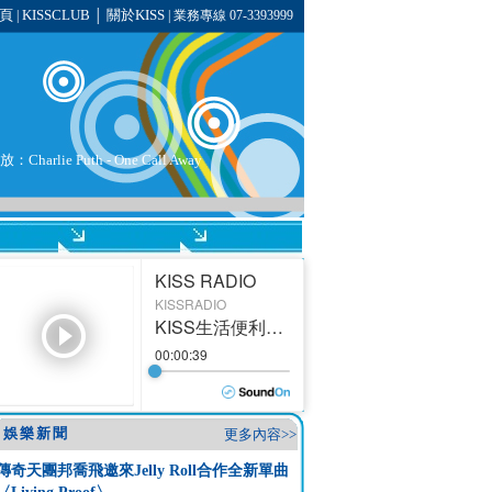
頁
KISSCLUB
關於KISS
|
│
| 業務專線 07-3393999
播放：
Charlie Puth
- One Call Away
娛樂新聞
更多內容>>
傳奇天團邦喬飛邀來Jelly Roll合作全新單曲