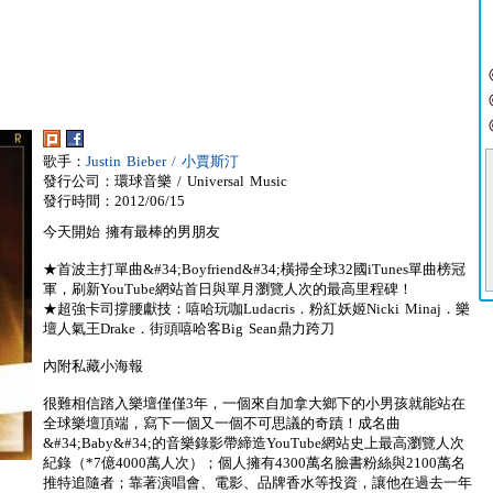
歌手：
Justin Bieber / 小賈斯汀
發行公司：環球音樂 / Universal Music
發行時間：2012/06/15
今天開始 擁有最棒的男朋友
★首波主打單曲&#34;Boyfriend&#34;橫掃全球32國iTunes單曲榜冠
軍，刷新YouTube網站首日與單月瀏覽人次的最高里程碑！
★超強卡司撐腰獻技：嘻哈玩咖Ludacris．粉紅妖姬Nicki Minaj．樂
壇人氣王Drake．街頭嘻哈客Big Sean鼎力跨刀
內附私藏小海報
很難相信踏入樂壇僅僅3年，一個來自加拿大鄉下的小男孩就能站在
全球樂壇頂端，寫下一個又一個不可思議的奇蹟！成名曲
&#34;Baby&#34;的音樂錄影帶締造YouTube網站史上最高瀏覽人次
紀錄（*7億4000萬人次）；個人擁有4300萬名臉書粉絲與2100萬名
推特追隨者；靠著演唱會、電影、品牌香水等投資，讓他在過去一年