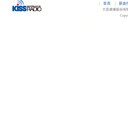
首頁
新血
|
|
大眾廣播股份有限公司 
Copyr
51relaw
300714
nfc tag
smart card 