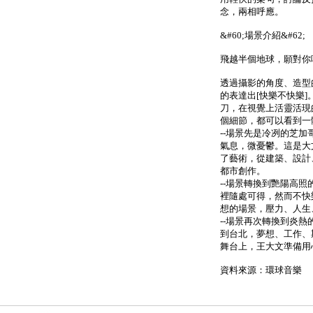
念，兩相呼應。
&#60;場景介紹&#62;
飛越半個地球，願對你
透過攝影的角度、造型
的表達出[快樂不快樂
刀，在視覺上活靈活現
個細節，都可以看到一
--場景先是冷冽的芝
氣息，微憂鬱。這是大
了藝術，從建築、設計
都市創作。
--場景轉換到艷陽高
裡隨處可得，然而不快
想的場景，壓力、人生、
--場景再次轉換到炎
到台北，夢想、工作、
舞台上，王大文準備用
資料來源：環球音樂