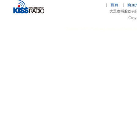
首頁
新血
|
|
大眾廣播股份有限公司 
Copyr
51relaw
300714
nfc tag
smart card smart
hi