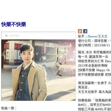
快樂不快樂
歌手：
Dawen/王大文
發行公司：環球音樂 / Univ
發行時間：2015/08/11
陽光 水分 和空氣般的
每一天 建議享用一次
情歌世界的大仁哥 Daw
2015年全新創作專輯
[快樂不快樂 Happy Or 
把不快樂變成快樂 把
傑克強森唯一女弟子 Ze
男高音」
天王天后推手 葛大為說
快樂收錄:「他看她的第
&#62;，深琴主打&#6
歌曲一覽：
情歌三不曲:&#60;不喜