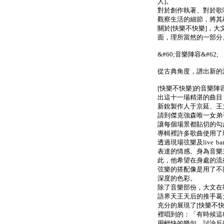
人]。
對於創作執著、對於歌
觀察生活的細節，將其
關於[快樂不快樂]，
面，理所當然的一部分
&#60;音樂陣容&#62;
從古典角度，譜出新的
[快樂不快樂]的音樂
出這十一場精湛的曲目
新銳製作人于京延、王大
請到傑克強森唯一女弟子
讓每個場景都貼切的勾
專輯裡許多歌曲使用了
透過現場弦樂及live
表達的情感。身為音樂
此，他希望在身處的流
弦樂的搭配像是用了不
深度的色彩。
除了音樂部份，大文在
語界天王天后的推手葛
充分的展現了[快樂不快樂
裡唱到的：「有時候這
用輕快的樂句，討論反