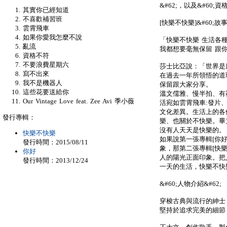
&#62;，以及&#60;資
其實你已經知道
不喜歡補習班
[快樂不快樂]&#60;故事
雲霄飛車
如果你愛我怎麼不說
「快樂不快樂 生活各
亂流
我都想要毫無保留 跟
資格不符
不要浪費星期六
莎士比亞說：「世界是
寫不出來
在過去一年所領悟的道
我不是機器人
保留跟大家分享。
這些花要送給你
溫文儒雅、慢半拍、有
Our Vintage Love feat. Zee Avi 季小薇
活宛如雲霄飛車:發片
文化差異。生活上的各
發行專輯：
樂、也關於不快樂。畢
沒有人天天是快樂的。
快樂不快樂
如果說第一張專輯[你好
發行時間：2015/08/11
象，那第二張專輯[快
你好
人的陽光正面印象。把
發行時間：2013/12/24
一天的生活，快樂不快
&#60;人物介紹&#62;
穿梭古典與流行的紳士
堅持於追求完美的細節