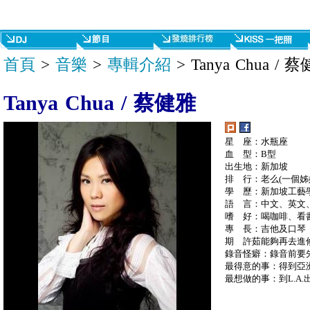
首頁
>
音樂
>
專輯介紹
> Tanya Chua / 
Tanya Chua / 蔡健雅
星 座：水瓶座
血 型：B型
出生地：新加坡
排 行：老么(一個姊
學 歷：新加坡工藝學
語 言：中文、英文
嗜 好：喝咖啡、看
專 長：吉他及口琴
期 許茹能夠再去進
錄音怪癖：錄音前要
最得意的事：得到亞
最想做的事：到L.A.