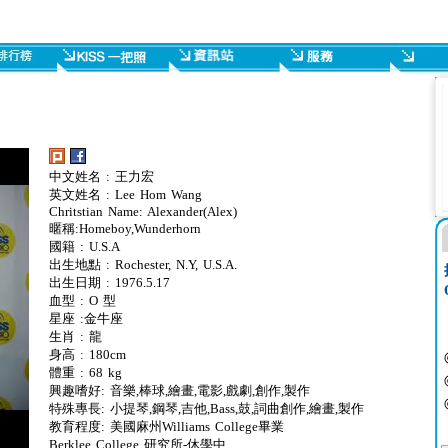
中文姓名 : 王力宏
英文姓名 : Lee Hom Wang
Chritstian Name: Alexander(Alex)
暱稱:Homeboy,Wunderhorn
國籍 : U.S.A
出生地點 : Rochester, N.Y, U.S.A.
出生日期 : 1976.5.17
血型 : O 型
星座 :金牛座
生肖 : 龍
身高 : 180cm
體重 : 68 kg
興趣嗜好: 音樂,棒球,繪畫,電影,戲劇,創作,製作
特殊專長: 小提琴,鋼琴,吉他,Bass,鼓,詞曲創作,繪畫,製作
教育程度: 美國麻州Williams College畢業
Berklee College 研究所-休學中