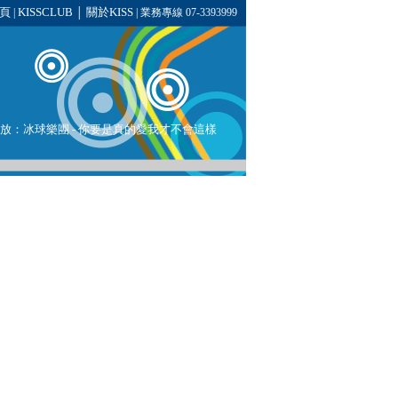
頁
KISSCLUB
關於KISS
|
│
| 業務專線 07-3393999
將播放：冰球樂團 - 你要是真的愛我才不會這樣