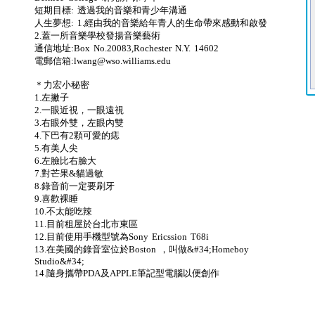
短期目標: 透過我的音樂和青少年溝通
人生夢想: 1.經由我的音樂給年青人的生命帶來感動和啟發
2.蓋一所音樂學校發揚音樂藝術
通信地址:Box No.20083,Rochester N.Y. 14602
電郵信箱:
lwang@wso.williams.edu
＊力宏小秘密
1.左撇子
2.一眼近視，一眼遠視
3.右眼外雙，左眼內雙
4.下巴有2顆可愛的痣
5.有美人尖
6.左臉比右臉大
7.對芒果&貓過敏
8.錄音前一定要刷牙
9.喜歡裸睡
10.不太能吃辣
11.目前租屋於台北市東區
12.目前使用手機型號為Sony Ericssion T68i
13.在美國的錄音室位於Boston ，叫做&#34;Homeboy
Studio&#34;
14.隨身攜帶PDA及APPLE筆記型電腦以便創作