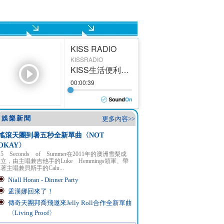
娛樂新聞
更多內容>>
搖滾天團到暑五秒全新單曲〈NOT
OKAY〉
5 Seconds of Summer在2011年的澳洲雪梨成
立，由主唱兼吉他手的Luke Hemmings領軍、帶
著主唱兼貝斯手的Calu...
Niall Horan - Dinner Party
孟漢娜回來了！
傳奇天團邦喬飛邀來Jelly Roll合作全新單曲
〈Living Proof〉