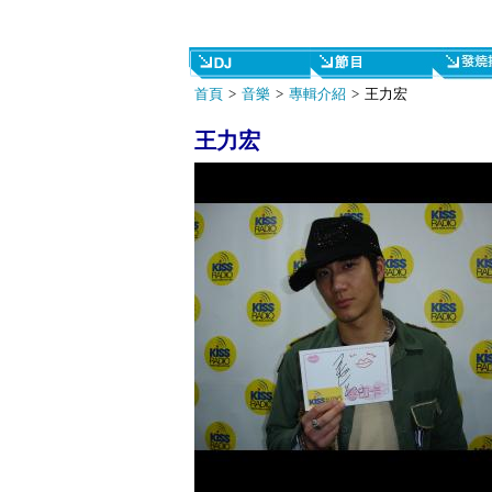
首頁
>
音樂
>
專輯介紹
> 王力宏
王力宏