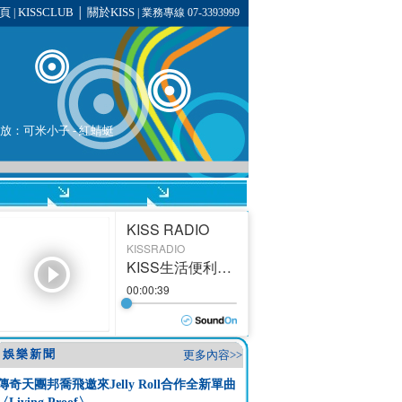
頁
KISSCLUB
關於KISS
|
│
| 業務專線 07-3393999
在播放：可米小子 - 紅蜻蜓
娛樂新聞
更多內容>>
傳奇天團邦喬飛邀來Jelly Roll合作全新單曲