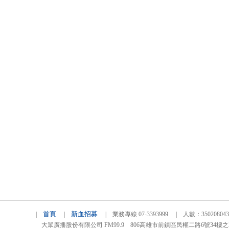
首頁
新血招募
|
|
| 業務專線 07-3393999 | 人數：3502080
大眾廣播股份有限公司 FM99.9 806高雄市前鎮區民權二路6號34樓之2 TEL