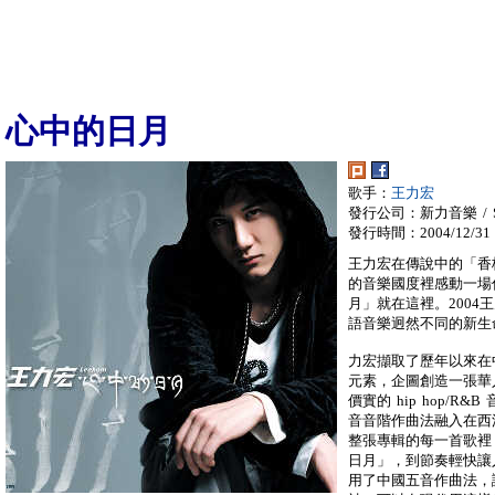
心中的日月
歌手：
王力宏
發行公司：新力音樂 / So
發行時間：2004/12/31
王力宏在傳說中的「香
的音樂國度裡感動一場
月」就在這裡。2004王
語音樂迥然不同的新生
力宏擷取了歷年以來在
元素，企圖創造一張華
價實的 hip hop/
音音階作曲法融入在西洋
整張專輯的每一首歌裡
日月」，到節奏輕快讓
用了中國五音作曲法，