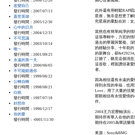
發行時間：2008/12/26
開心音樂風格。
改變自己
此外還有用輕鬆RAP
發行時間：2007/07/13
星座，無非是想更了解
蓋世英雄
究星座的重點在於：女
發行時間：2005/12/30
心中的日月
當然也有簡單純淨的情歌「
發行時間：2004/12/31
這張專輯中，力宏的情
不可思議
過去的華麗與繁複。深情動
發行時間：2003/10/14
的經驗分享。十年前的「
唯一
的新舞台，卻&#292
發行時間：2001/09/25
訂婚了，聽見這個消息力宏
永遠的第一天
這首歌，裡面讚頌著愛
發行時間：2000/06/05
者。
不可能錯過你
發行時間：1999/06/22
因為相信還有永遠的愛
公轉自轉
得到永恆的幸福，也用這
發行時間：1998/08/21
Love」用了大量的
白紙
那顆相信有永恆愛情的
發行時間：1997/07/18
作。
好想你
發行時間：1996/12/17
2004王力宏壓軸演
你的愛
期待所有華人在他的音
發行時間：-0001/11/30
期待在2005為華語樂
來源：Sony&BMG