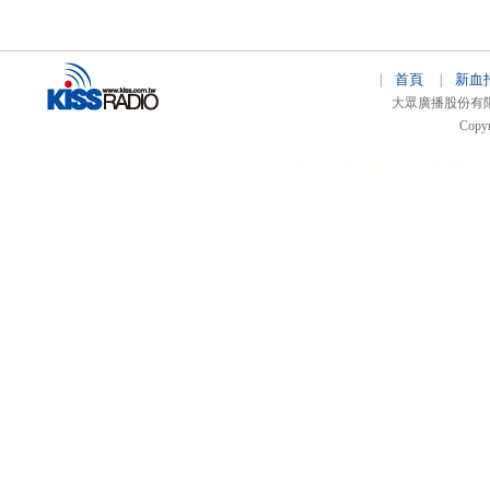
首頁
新血
|
|
大眾廣播股份有限公司 
Copyr
51relaw
300714
nfc tag
smart card smart
hi