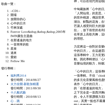
神，可以在現代用這樣
歌曲一覽：
中甸藏族將「心中的日
--CD1--
「人間仙境」的意思。
開場
的世外桃源，傳說世界
放開你的心
湖泊、鮮豔的花海，在
心中的日月
芒讓人感受到巨大的溫
竹林深處
拉」，放下俗世的名利
Forever Love&nbsp;&nbsp;&nbsp;2005年
在草原上高歌共舞，這
IWIN廣告主題曲
的理想。
在那遙遠的地方
一首簡單的歌
力宏將這一份對於音樂
星座
中的日月」。在這趟雲
過來
這張專輯中，王力宏更
愛錯
動。因此專輯便以「心
Follow Me
音樂仙境的動力，聆聽
發行專輯：
「心中的日月」這張專
福利秀2014
一張專輯。不但「chin
發行時間：2014/06/27
的多元化音樂風格也盡情的
火力全開-新歌加精選
表作「心中的日月」、
發行時間：2011/09/30
的「在那遙遠的地方」
十八般武藝
之下完全是一首西洋舞
發行時間：2010/08/13
的，令人不禁讚嘆力宏結
心．跳
out」其實一點也不