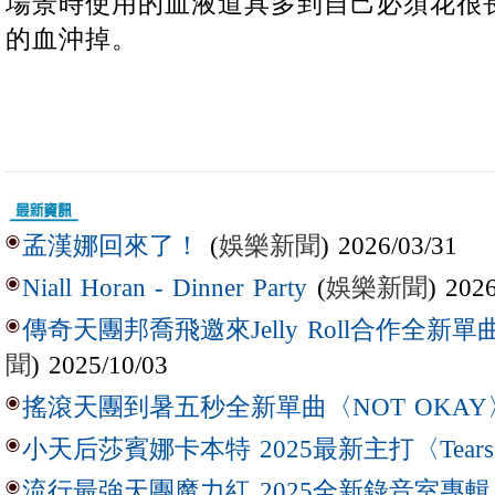
場景時使用的血液道具多到自己必須花很
的血沖掉。
(
娛樂新聞
) 2026/03/31
孟漢娜回來了！
(
娛樂新聞
) 202
Niall Horan - Dinner Party
傳奇天團邦喬飛邀來Jelly Roll合作全新單曲〈L
聞
) 2025/10/03
搖滾天團到暑五秒全新單曲〈NOT OKAY
小天后莎賓娜卡本特 2025最新主打〈Tear
流行最強天團魔力紅 2025全新錄音室專輯【Lov