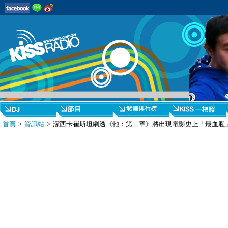
首頁
>
資訊站
> 潔西卡崔斯坦劇透《牠：第二章》將出現電影史上「最血腥