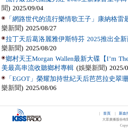
聞
) 2025/09/04
「網路世代的流行樂情歌王子」康納格雷最新作
樂新聞
) 2025/08/27
拉丁天后葛洛麗雅伊斯特芬 2025推出全新西
樂新聞
) 2025/08/20
鄉村天王Morgan Wallen最新大碟【I’m The
(
娛樂新聞
) 2025/
美最高串流收聽鄉村專輯
「EGOT」榮耀加持世紀天后芭芭拉史翠珊 
樂新聞
) 2025/08/06
首頁
新血
|
|
大眾廣播股份有限公司 
Copyr