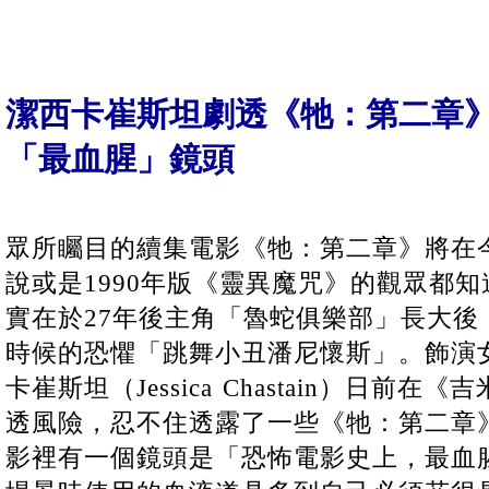
潔西卡崔斯坦劇透《牠：第二章
「最血腥」鏡頭
眾所矚目的續集電影《牠：第二章》將在
說或是1990年版《靈異魔咒》的觀眾都
實在於27年後主角「魯蛇俱樂部」長大後
時候的恐懼「跳舞小丑潘尼懷斯」。飾演
卡崔斯坦（Jessica Chastain）日前
透風險，忍不住透露了一些《牠：第二章
影裡有一個鏡頭是「恐怖電影史上，最血