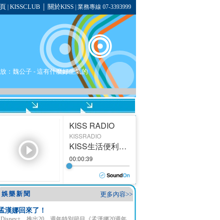
頁
KISSCLUB
關於KISS
|
│
| 業務專線 07-3393999
在播放：魏公子 - 這有什麼好生氣的
娛樂新聞
更多內容>>
孟漢娜回來了！
Disney+ 推出20 週年特別節目《孟漢娜20週年