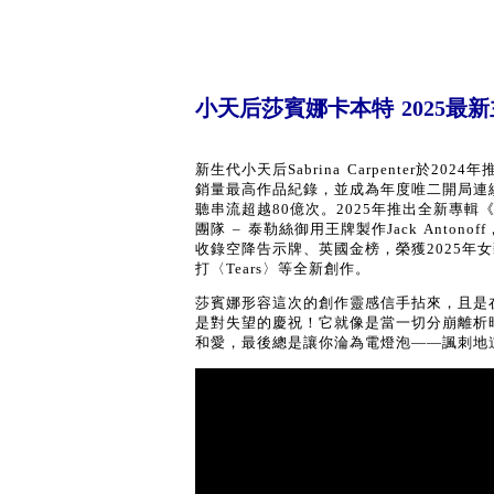
小天后莎賓娜卡本特 2025最新主
新生代小天后Sabrina Carpenter
銷量最高作品紀錄，並成為年度唯二開局連
聽串流超越80億次。2025年推出全新專輯《M
團隊 – 泰勒絲御用王牌製作Jack Anton
收錄空降告示牌、英國金榜，榮獲2025年女
打〈Tears〉等全新創作。
莎賓娜形容這次的創作靈感信手拈來，且是
是對失望的慶祝！它就像是當一切分崩離析
和愛，最後總是讓你淪為電燈泡——諷刺地