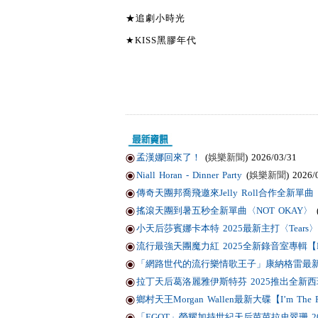
★追劇小時光
★KISS黑膠年代
孟漢娜回來了！
(
娛樂新聞
) 2026/03/31
Niall Horan - Dinner Party
(
娛樂新聞
) 2026/
傳奇天團邦喬飛邀來Jelly Roll合作全新單曲〈Li
搖滾天團到暑五秒全新單曲〈NOT OKAY〉
小天后莎賓娜卡本特 2025最新主打〈Tears〉
流行最強天團魔力紅 2025全新錄音室專輯【Love
「網路世代的流行樂情歌王子」康納格雷最新作品
拉丁天后葛洛麗雅伊斯特芬 2025推出全新西班
鄉村天王Morgan Wallen最新大碟【I’m T
「EGOT」榮耀加持世紀天后芭芭拉史翠珊 2