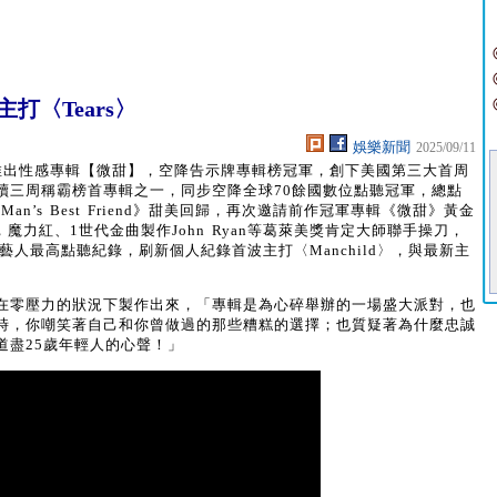
打〈Tears〉
娛樂新聞
2025/09/11
於2024年推出性感專輯【微甜】，空降告示牌專輯榜冠軍，創下美國第三大首周
續三周稱霸榜首專輯之一，同步空降全球70餘國數位點聽冠軍，總點
an’s Best Friend》甜美回歸，再次邀請前作冠軍專輯《微甜》黃金
off，魔力紅、1世代金曲製作John Ryan等葛萊美獎肯定大師聯手操刀，
藝人最高點聽紀錄，刷新個人紀錄首波主打〈Manchild〉，與最新主
在零壓力的狀況下製作出來，「專輯是為心碎舉辦的一場盛大派對，也
時，你嘲笑著自己和你曾做過的那些糟糕的選擇；也質疑著為什麼忠誠
道盡25歲年輕人的心聲！」