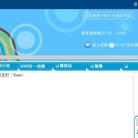
首
大眾廣播 FM99.9(南部地區)
樂來樂動聽 07:00 - 10:00
線上收聽
07:08 現
主打〈Tears〉