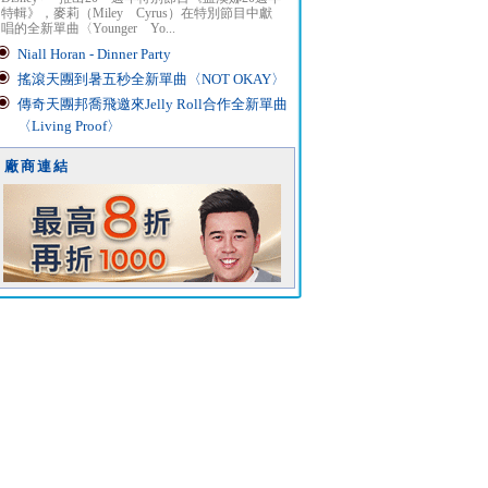
特輯》，麥莉（Miley Cyrus）在特別節目中獻
唱的全新單曲〈Younger Yo...
Niall Horan - Dinner Party
搖滾天團到暑五秒全新單曲〈NOT OKAY〉
傳奇天團邦喬飛邀來Jelly Roll合作全新單曲
〈Living Proof〉
廠商連結