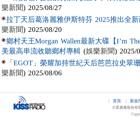
樂新聞
) 2025/08/27
拉丁天后葛洛麗雅伊斯特芬 2025推出全新西
樂新聞
) 2025/08/20
鄉村天王Morgan Wallen最新大碟【I’m The
(
娛樂新聞
) 2025/
美最高串流收聽鄉村專輯
「EGOT」榮耀加持世紀天后芭芭拉史翠珊 
樂新聞
) 2025/08/06
首頁
新血
|
|
大眾廣播股份有限公司 
Copyr