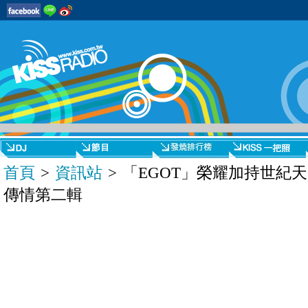
首頁
>
資訊站
> 「EGOT」榮耀加持世紀天
傳情第二輯