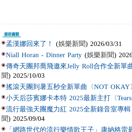
(
娛樂新聞
) 2026/03/31
孟漢娜回來了！
(
娛樂新聞
) 202
Niall Horan - Dinner Party
傳奇天團邦喬飛邀來Jelly Roll合作全新單曲〈L
聞
) 2025/10/03
搖滾天團到暑五秒全新單曲〈NOT OKAY
小天后莎賓娜卡本特 2025最新主打〈Tear
流行最強天團魔力紅 2025全新錄音室專輯【Lov
聞
) 2025/09/04
「網路世代的流行樂情歌王子」康納格雷最新作