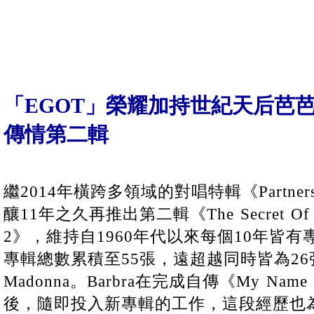
「EGOT」榮耀加持世紀天后芭芭拉
傳情第二輯
繼2014年橫跨多領域的對唱特輯《Partners》，B
釀11年之久再推出第二輯《The Secret Of Life
2》，維持自1960年代以來每個10年皆有
專輯總數累積至55張，遠超越同時皆為26張的Are
Madonna。Barbra在完成自傳《My Name
後，隨即投入新專輯的工作，這段經歷也