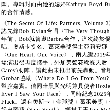
圍。專輯封面由她的媳婦Kathryn Boyd 
的合作情感。
《The Secret Of Life: Partners, V
謠先鋒Bob Dylan合唱〈The Very Thou
年前，Bob就曾邀Barbra合作，這次終
唱。奧斯卡提名、葛萊美獎得主亞莉安娜 (Aria
〈One Heart, One Voice〉，兩人繼2019
場演出後再度攜手，外加美聲花蝴蝶天后 瑪麗
Carey)助陣，讓此曲未推出前先轟動。音
Groban協助〈Where Do I Go From
幫腔嘉賓。偕同暗黑與光明兼具使者Hozier合作〈
Ever I Saw Your Face〉，同時紀念20
Flack。還有奧斯卡＋金球獎＋葛萊美獎
姆史密斯 (Sam Smith)、鄉村天王Tim 