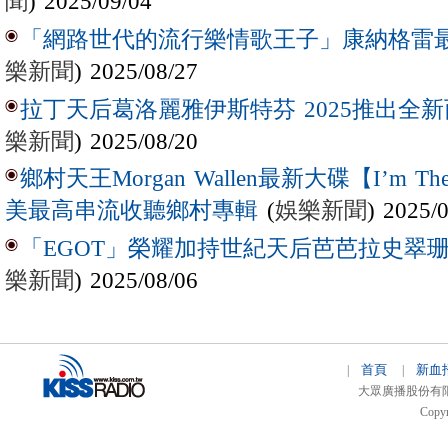
聞
) 2025/09/04
「網路世代的流行樂情歌王子」康納格雷最新作
樂新聞
) 2025/08/27
拉丁天后葛洛麗雅伊斯特芬 2025推出全新西
樂新聞
) 2025/08/20
鄉村天王Morgan Wallen最新大碟【I’m The
(
娛樂新聞
) 2025/
美最高串流收聽鄉村專輯
「EGOT」榮耀加持世紀天后芭芭拉史翠珊 
樂新聞
) 2025/08/06
首頁
新血
|
|
大眾廣播股份有限公司 
Copyr