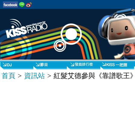
首頁
>
資訊站
> 紅髮艾德參與《靠譜歌王