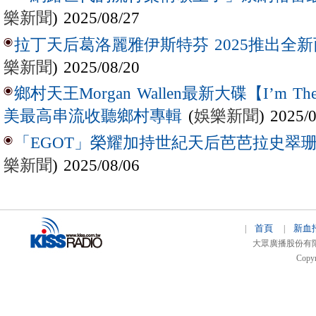
樂新聞
) 2025/08/27
拉丁天后葛洛麗雅伊斯特芬 2025推出全新西
樂新聞
) 2025/08/20
鄉村天王Morgan Wallen最新大碟【I’m The
(
娛樂新聞
) 2025/
美最高串流收聽鄉村專輯
「EGOT」榮耀加持世紀天后芭芭拉史翠珊 
樂新聞
) 2025/08/06
首頁
新血
|
|
大眾廣播股份有限公司 
Copyr