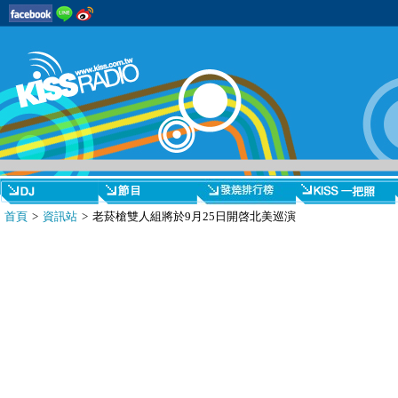
首頁
>
資訊站
> 老菸槍雙人組將於9月25日開啓北美巡演