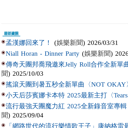
(
娛樂新聞
) 2026/03/31
孟漢娜回來了！
(
娛樂新聞
) 202
Niall Horan - Dinner Party
傳奇天團邦喬飛邀來Jelly Roll合作全新單曲〈L
聞
) 2025/10/03
搖滾天團到暑五秒全新單曲〈NOT OKAY
小天后莎賓娜卡本特 2025最新主打〈Tear
流行最強天團魔力紅 2025全新錄音室專輯【Lov
聞
) 2025/09/04
「網路世代的流行樂情歌王子」康納格雷最新作