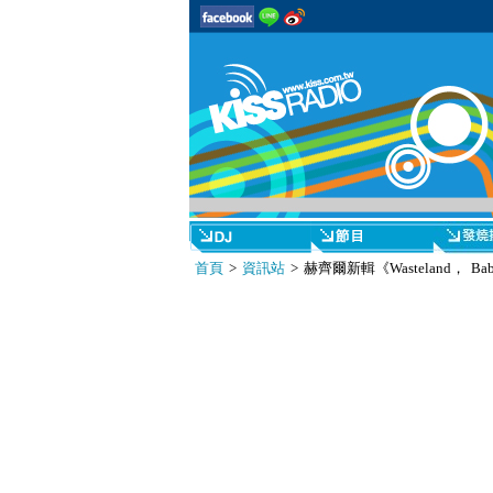
首頁
>
資訊站
> 赫齊爾新輯《Wasteland， Bab