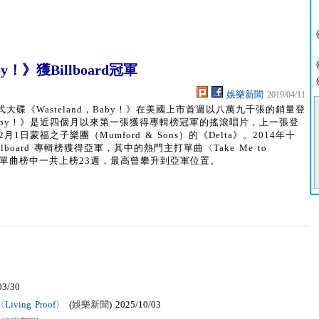
y！》獲Billboard冠軍
娛樂新聞
2019/04/11
式大碟《Wasteland，Baby！》在美國上市首週以八萬九千張的銷量登
and，Baby！》是近四個月以來第一張獲得專輯榜冠軍的搖滾唱片，上一張登
2月1日蒙福之子樂團（Mumford & Sons）的《Delta》。2014年十
llboard 專輯榜獲得亞軍，其中的熱門主打單曲〈Take Me to
大單曲榜中一共上榜23週，最高曾攀升到亞軍位置。
03/30
ving Proof〉
(
娛樂新聞
) 2025/10/03