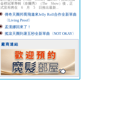
金榜冠軍專輯《奈爾秀》（The Show）後，正
式宣布將在 6 月 5 日推出最新...
傳奇天團邦喬飛邀來Jelly Roll合作全新單曲
〈Living Proof〉
孟漢娜回來了！
搖滾天團到暑五秒全新單曲〈NOT OKAY〉
廠商連結