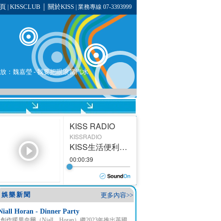
頁
KISSCLUB
關於KISS
|
│
| 業務專線 07-3393999
播放：
魏嘉瑩
- 我要把眼淚當汽水
娛樂新聞
更多內容>>
Niall Horan - Dinner Party
創作暖男奈爾（Niall Horan）繼2023年推出英國