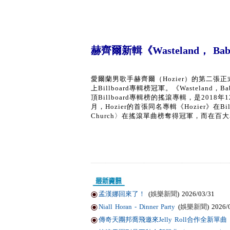
赫齊爾新輯《Wasteland， Bab
愛爾蘭男歌手赫齊爾（Hozier）的第二張正
上Billboard專輯榜冠軍。《Wastel
頂Billboard專輯榜的搖滾專輯，是2018年1
月，Hozier的首張同名專輯《Hozier》在Bi
Church〉在搖滾單曲榜奪得冠軍，而在百
孟漢娜回來了！
(
娛樂新聞
) 2026/03/31
Niall Horan - Dinner Party
(
娛樂新聞
) 2026/
傳奇天團邦喬飛邀來Jelly Roll合作全新單曲〈Li