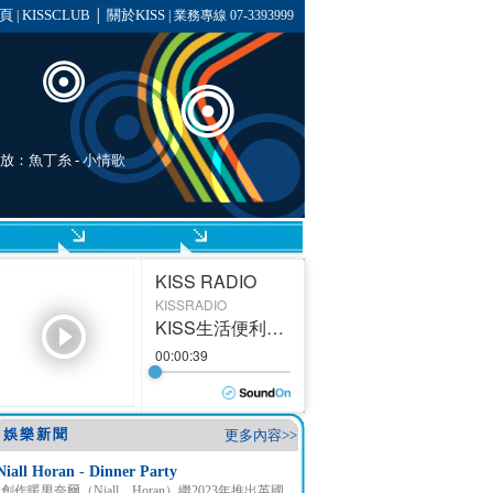
頁
KISSCLUB
關於KISS
|
│
| 業務專線 07-3393999
播放：
魚丁糸
-
小情歌
娛樂新聞
更多內容>>
Niall Horan - Dinner Party
創作暖男奈爾（Niall Horan）繼2023年推出英國