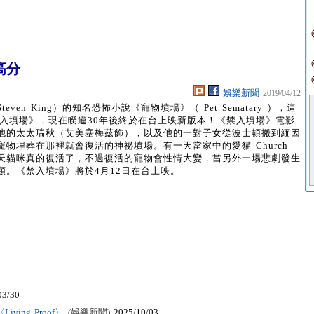
高分
娛樂新聞
2019/04/12
n King）的知名恐怖小說《寵物墳場》（ Pet Sematary ），這
禁入墳場》，現在睽違30年後終於在台上映新版本！《禁入墳場》電影
他的太太瑞秋（艾美塞梅茲飾），以及他的一對子女從波士頓搬到緬因
物埋葬在那裡就會復活的神祕墳場。有一天當家中的愛貓 Church
天貓咪真的復活了，不過復活的寵物會性情大變，當另外一場悲劇發生
。《禁入墳場》將於4月12日在台上映。
03/30
ving Proof〉
(
娛樂新聞
) 2025/10/03