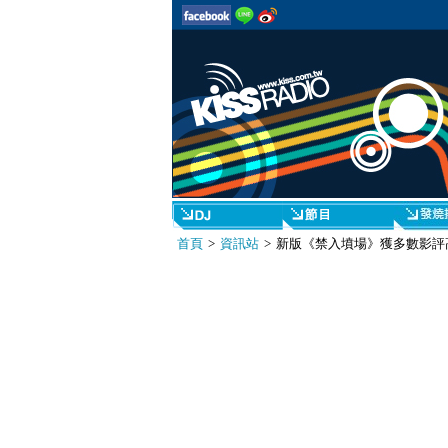
首頁
>
資訊站
> 新版《禁入墳場》獲多數影評