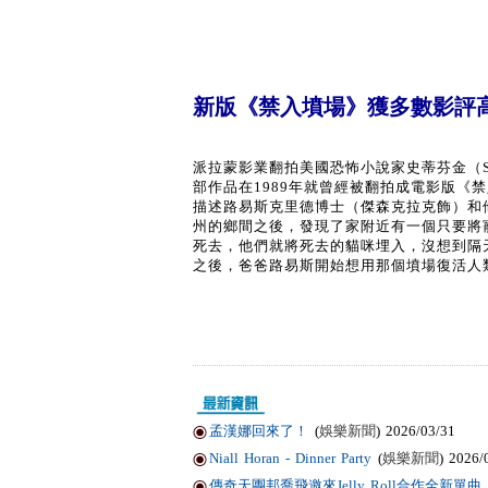
新版《禁入墳場》獲多數影評
派拉蒙影業翻拍美國恐怖小說家史蒂芬金（Steve
部作品在1989年就曾經被翻拍成電影版《
描述路易斯克里德博士（傑森克拉克飾）和
州的鄉間之後，發現了家附近有一個只要將寵
死去，他們就將死去的貓咪埋入，沒想到隔
之後，爸爸路易斯開始想用那個墳場復活人類
孟漢娜回來了！
(
娛樂新聞
) 2026/03/31
Niall Horan - Dinner Party
(
娛樂新聞
) 2026/
傳奇天團邦喬飛邀來Jelly Roll合作全新單曲〈Li