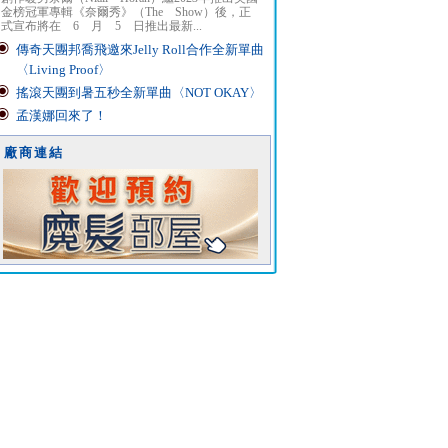
金榜冠軍專輯《奈爾秀》（The Show）後，正
式宣布將在 6 月 5 日推出最新...
傳奇天團邦喬飛邀來Jelly Roll合作全新單曲
〈Living Proof〉
搖滾天團到暑五秒全新單曲〈NOT OKAY〉
孟漢娜回來了！
廠商連結