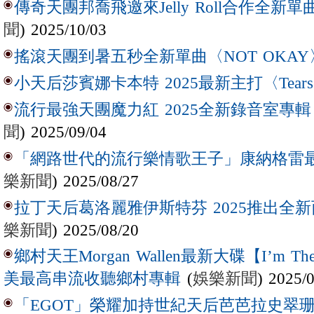
傳奇天團邦喬飛邀來Jelly Roll合作全新單曲〈L
聞
) 2025/10/03
搖滾天團到暑五秒全新單曲〈NOT OKAY
小天后莎賓娜卡本特 2025最新主打〈Tear
流行最強天團魔力紅 2025全新錄音室專輯【Lov
聞
) 2025/09/04
「網路世代的流行樂情歌王子」康納格雷最新作
樂新聞
) 2025/08/27
拉丁天后葛洛麗雅伊斯特芬 2025推出全新西
樂新聞
) 2025/08/20
鄉村天王Morgan Wallen最新大碟【I’m The
(
娛樂新聞
) 2025/
美最高串流收聽鄉村專輯
「EGOT」榮耀加持世紀天后芭芭拉史翠珊 