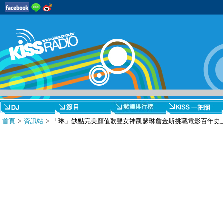
首頁
>
資訊站
> 「琳」缺點完美顏值歌聲女神凱瑟琳詹金斯挑戰電影百年史