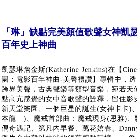
「琳」缺點完美顏值歌聲女神凱
百年史上神曲
凱瑟琳詹金斯(Katherine Jenkins)在【Cin
園：電影百年神曲-美聲禮讚】專輯中，
跨界美聲，古典聲樂等類型音樂，宛若天
點高亢感覺的女中音歌聲的詮釋，留住影
新天堂樂園、一個巨星的誕生(女神卡卡)
本龍一)、魔戒首部曲：魔戒現身(恩雅)
偶奇遇記、第凡內早餐、萬花嬉春、Danny Bo