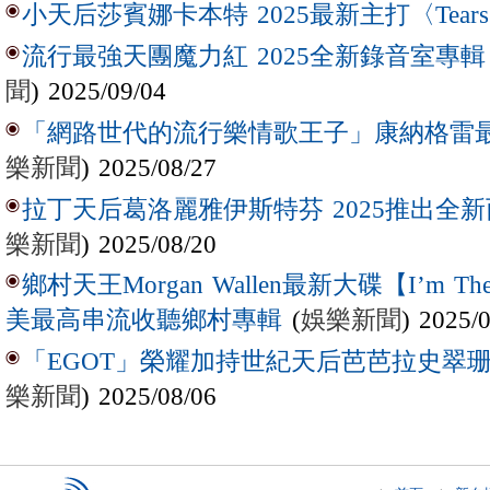
小天后莎賓娜卡本特 2025最新主打〈Tear
流行最強天團魔力紅 2025全新錄音室專輯【Lov
聞
) 2025/09/04
「網路世代的流行樂情歌王子」康納格雷最新作
樂新聞
) 2025/08/27
拉丁天后葛洛麗雅伊斯特芬 2025推出全新西
樂新聞
) 2025/08/20
鄉村天王Morgan Wallen最新大碟【I’m The
(
娛樂新聞
) 2025/
美最高串流收聽鄉村專輯
「EGOT」榮耀加持世紀天后芭芭拉史翠珊 
樂新聞
) 2025/08/06