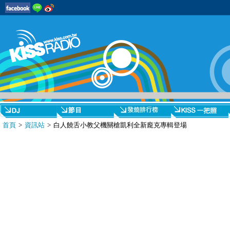
首頁
>
資訊站
> 白人饒舌小教父機關槍凱利全新龐克專輯登場