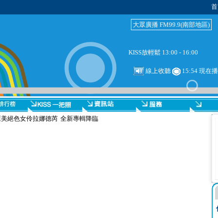
首
大眾廣播 FM99.9(南部地區)
KISS放輕鬆 13:00 - 16:00
線上收聽
15:54 現在
萊美絕色女伶拉娜德芮 全新專輯降臨