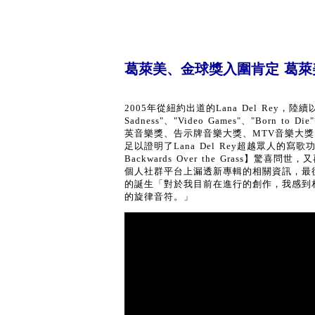
葛萊美、金球獎入圍肯定 葛萊
2005年從紐約出道的Lana Del Rey，陸續以電
Sadness"、"Video Games"、"B
英音樂獎、告示牌音樂大獎、MTV音樂大
足以證明了Lana Del Rey超越眾人的寫
Backwards Over the Grass】驚
個人社群平台上漏透新專輯的相關資訊，最後Lana De
的誕生「對於我目前在進行的創作，我感到
的旋律音符。」