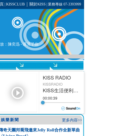
頁
KISSCLUB
關於KISS
|
│
| 業務專線 07-3393999
播放：
陳奕迅
-
遇見了你
娛樂新聞
更多內容>>
傳奇天團邦喬飛邀來Jelly Roll合作全新單曲