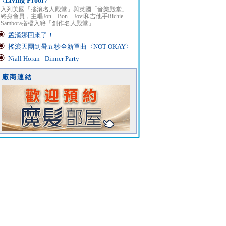
〈Living Proof〉
入列美國「搖滾名人殿堂」與英國「音樂殿堂」
終身會員，主唱Jon Bon Jovi和吉他手Richie
Sambora搭檔入籍「創作名人殿堂」...
孟漢娜回來了！
搖滾天團到暑五秒全新單曲〈NOT OKAY〉
Niall Horan - Dinner Party
廠商連結