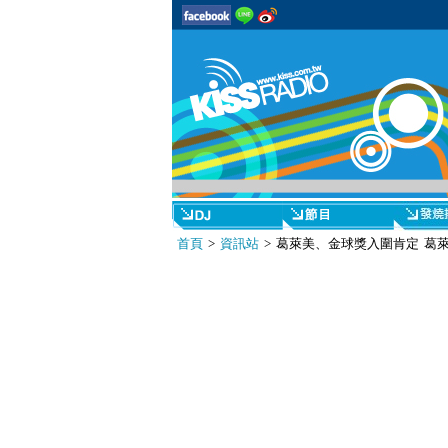
首頁
>
資訊站
> 葛萊美、金球獎入圍肯定 葛