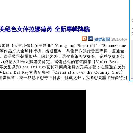
美絕色女伶拉娜德芮 全新專輯降臨
娛樂新聞
2021/04/07
影【大亨小傳】的主題曲" Young and Beautiful"、"Summertime
orn to Die"等作品打入全球排行榜。出道至今，共發行六張錄音室專輯，座擁全
獎、衛星獎等榮耀加持，除此之外，還被葛萊美獎提名、金球獎提名都
歌功力與驚人創作天賦備受肯定。籌備已久的有聲詩集【Violet Bent
喜問世，又再次見識到Lana Del Rey藝術和商業兼具的完美搭配；在經過多次於
l Rey宣告新專輯【Chemtrails over the Country Club】
相當興奮，我一點也不想停下腳步，除此之外，我還想要譜出許多特別