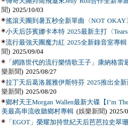
傳奇天團邦喬飛邀來Jelly Roll合作全新單曲〈L
聞
) 2025/10/03
搖滾天團到暑五秒全新單曲〈NOT OKAY
小天后莎賓娜卡本特 2025最新主打〈Tear
流行最強天團魔力紅 2025全新錄音室專輯【Lov
聞
) 2025/09/04
「網路世代的流行樂情歌王子」康納格雷最新作
樂新聞
) 2025/08/27
拉丁天后葛洛麗雅伊斯特芬 2025推出全新西
樂新聞
) 2025/08/20
鄉村天王Morgan Wallen最新大碟【I’m The
(
娛樂新聞
) 2025/
美最高串流收聽鄉村專輯
「EGOT」榮耀加持世紀天后芭芭拉史翠珊 