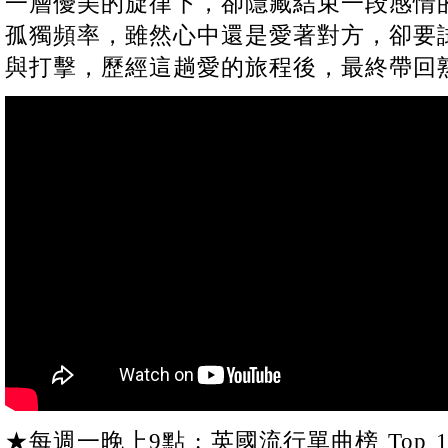
一層優美的旋律下，卻隱藏結束一段感情
孤獨頻率，雖然心中還是愛著對方，卻要
與打擊，歷經這趟愛的旅程後，最終帶回
★每週一晚上9點 : 英國流行單曲榜 Top 1