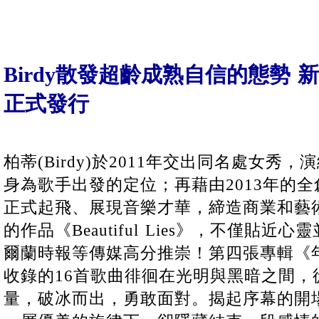
Birdy散發超齡成熟自信的態勢 新輯《
正式發行
柏蒂(Birdy)於2011年交出同名處女秀
身為歌手出發的定位；再藉由2013年的全創作專
正式起飛、展現音樂才華，締造商業和藝術
的作品《Beautiful Lies》，不僅貼
爾蘭時報等傳媒高分推崇！第四張專輯《年輕的
收錄的16首歌曲徘徊在光明與黑暗之間，
量，破冰而出，勇敢面對。揭起序幕的開場曲