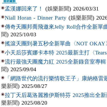
(
娛樂新聞
) 2026/03/31
孟漢娜回來了！
(
娛樂新聞
) 202
Niall Horan - Dinner Party
傳奇天團邦喬飛邀來Jelly Roll合作全新單曲〈L
聞
) 2025/10/03
搖滾天團到暑五秒全新單曲〈NOT OKAY
小天后莎賓娜卡本特 2025最新主打〈Tear
流行最強天團魔力紅 2025全新錄音室專輯【Lov
聞
) 2025/09/04
「網路世代的流行樂情歌王子」康納格雷最新作
樂新聞
) 2025/08/27
拉丁天后葛洛麗雅伊斯特芬 2025推出全新西
樂新聞
) 2025/08/20