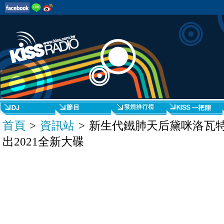
首頁
>
資訊站
> 新生代鐵肺天后黛咪洛瓦
出2021全新大碟