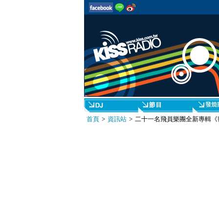
首頁
>
資訊站
> 二十一名飛員樂團全新專輯《