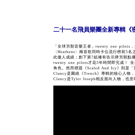
二十一名飛員樂團全新專輯《
「全球另類音樂王者」twenty one pil
〈Heathens〉兩首歌同時卡位流行榜前
此傲人成績；創下第7組擁有告示牌另類點播
twenty one pilots才花5年時間即完成！
角色。然而標題《Scaled And Icy》則是
Clancy是圍繞《Trench》專輯的核心
Clancy是Tyler Joseph相反面向人物，