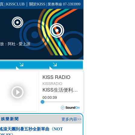
頁
KISSCLUB
關於KISS
|
│
| 業務專線 07-3393999
播放：
阿杜
-
愛上誰
娛樂新聞
更多內容>>
搖滾天團到暑五秒全新單曲〈NOT