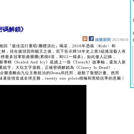
密碼解鎖》
娛樂新聞
2021/06/16
ots，抱回『最佳流行重唱/團體演出』喝采，2016年憑藉〈Ride〉和
5名之林，排在披頭四和貓王之後，寫下告示牌58年史上第3組搖滾藝人有
榜最多冠軍歌曲樂團(累積8首，和U2一樣多)，如此傲人記錄，
 全新專輯《Scaled And Icy》延續上一張《Trench》故事軸，還加入新
「重組字」大玩文字遊戲，正確密碼解鎖為《Clancy Is Dead》，
人物，企圖逃離由九位主教統治的Dema烏托邦，啟動了叛變計畫。然而
也意味著疫情造成全球災難，twenty one pilots積極和黑暗抗爭的意圖！