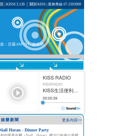
頁
KISSCLUB
關於KISS
|
│
| 業務專線 07-3393999
播放：呂薔AMUYI - 迪化街
娛樂新聞
更多內容>>
Niall Horan - Dinner Party
創作暖男奈爾（Niall Horan）繼2023年推出英國