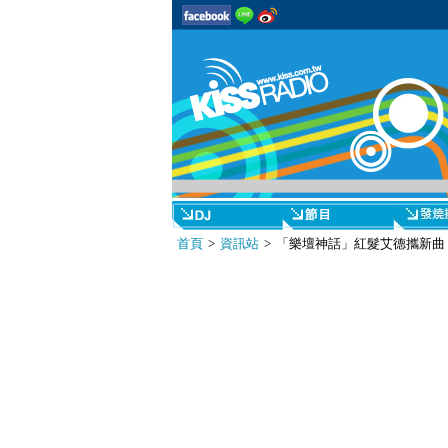
首頁
>
資訊站
> 「樂壇神話」紅髮艾德攜新曲〈Ba