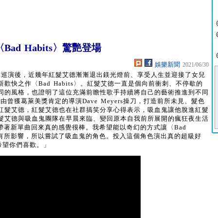
d Habits〉驚艷登場
娛樂新聞
2021/06/30
全球巡演後，近幾年紅髮艾德漸漸退出鎂光燈前、享受人生並迎接了女兒
快之作〈Bad Habits〉。紅髮艾德一直是個向前衝刺、不停歇的
同的風格，也證明了這位充滿前瞻性歌手持續將自己的藝術推進到不同
曾獲葛萊美獎肯定的導演Dave Meyers操刀，打造前所未見、髮色
紅髮艾德，紅髮艾德也在社群搞笑分享心得表示，吸血鬼讓他脫進紅髮
髮艾德與吸血鬼團隊在早晨來臨、變回原本自我前所展開的瘋狂夜生活
: 「帶著新單曲回來真的感覺很棒。我希望能以奇幻的方式讓〈Bad
習慣有所影響，所以嘗試了吸血鬼的角色。投入這個角色演出真的超級好
希望你們喜歡。」