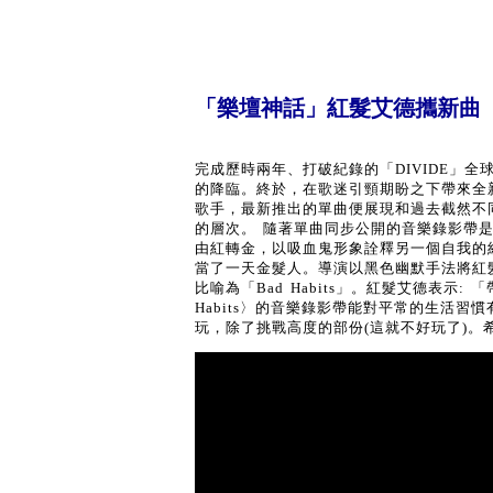
「樂壇神話」紅髮艾德攜新曲〈Ba
完成歷時兩年、打破紀錄的「DIVIDE」
的降臨。終於，在歌迷引頸期盼之下帶來全新歡
歌手，最新推出的單曲便展現和過去截然不
的層次。 隨著單曲同步公開的音樂錄影帶是由
由紅轉金，以吸血鬼形象詮釋另一個自我的
當了一天金髮人。導演以黑色幽默手法將紅
比喻為「Bad Habits」。紅髮艾德表示
Habits〉的音樂錄影帶能對平常的生活
玩，除了挑戰高度的部份(這就不好玩了)。