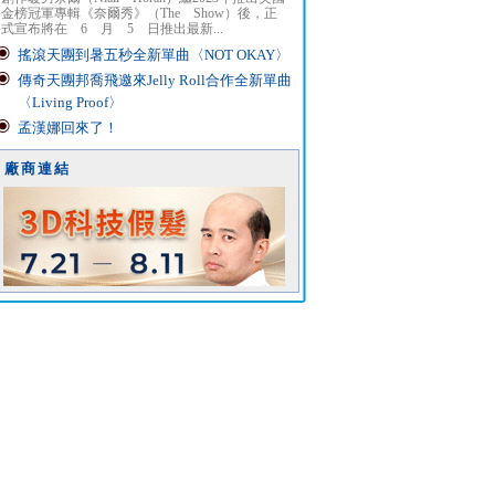
金榜冠軍專輯《奈爾秀》（The Show）後，正
式宣布將在 6 月 5 日推出最新...
搖滾天團到暑五秒全新單曲〈NOT OKAY〉
傳奇天團邦喬飛邀來Jelly Roll合作全新單曲
〈Living Proof〉
孟漢娜回來了！
廠商連結