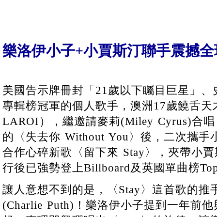
樂洛伊小子+小賈斯汀聯手震撼全球
美國告示牌冊封「21歲以下矚目巨星」、
專輯榜冠軍的個人歌手，澳洲17歲饒舌天才樂
LAROI），繼邀請麥莉(Miley Cyrus
的〈失去你 Without You〉後，二次攜手小賈斯汀
合作心碎新歌〈留下來 Stay〉，夾帶小
行後已強勢登上Billboard及英國單曲榜To
讓人意想不到的是，〈Stay〉這首歌的推
(Charlie Puth)！樂洛伊小子提到一年