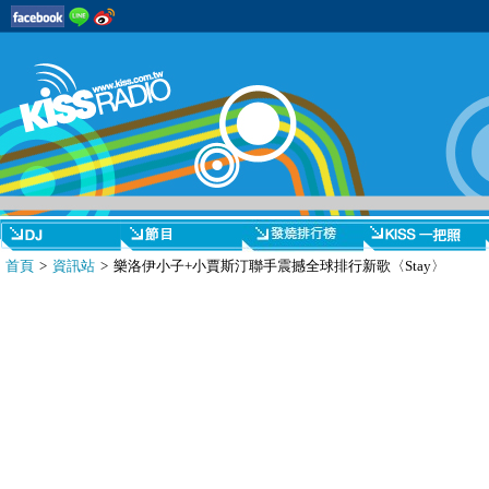
首頁
>
資訊站
> 樂洛伊小子+小賈斯汀聯手震撼全球排行新歌〈Stay〉