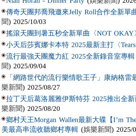
(
娛樂新聞
) 202
Niall Horan - Dinner Party
傳奇天團邦喬飛邀來Jelly Roll合作全新單曲〈L
聞
) 2025/10/03
搖滾天團到暑五秒全新單曲〈NOT OKAY
小天后莎賓娜卡本特 2025最新主打〈Tear
流行最強天團魔力紅 2025全新錄音室專輯【Lov
聞
) 2025/09/04
「網路世代的流行樂情歌王子」康納格雷最新作
樂新聞
) 2025/08/27
拉丁天后葛洛麗雅伊斯特芬 2025推出全新西
樂新聞
) 2025/08/20
鄉村天王Morgan Wallen最新大碟【I’m The
(
娛樂新聞
) 2025/
美最高串流收聽鄉村專輯