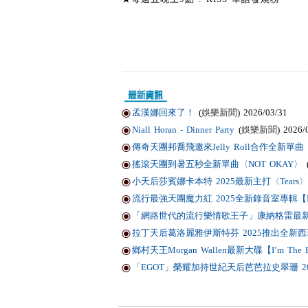
孟漢娜回來了！
(
娛樂新聞
) 2026/03/31
Niall Horan - Dinner Party
(
娛樂新聞
) 2026/
傳奇天團邦喬飛邀來Jelly Roll合作全新單曲〈Li
搖滾天團到暑五秒全新單曲〈NOT OKAY〉
小天后莎賓娜卡本特 2025最新主打〈Tears〉
流行最強天團魔力紅 2025全新錄音室專輯【Love
「網路世代的流行樂情歌王子」康納格雷最新作品
拉丁天后葛洛麗雅伊斯特芬 2025推出全新西班
鄉村天王Morgan Wallen最新大碟【I’m T
「EGOT」榮耀加持世紀天后芭芭拉史翠珊 2