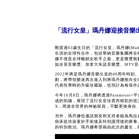
「流行女皇」瑪丹娜迎接音樂出道
剛渡過63歲生日的「流行女皇」瑪丹娜(Ma
生涯的全球性合作，包括華納音樂集團將全
娜不僅是全球暢銷女歌手之最，更是獲獎無數
如全英音樂獎、加拿大朱諾音樂獎、MTV音
2022年將是瑪丹娜音樂出道的40周年時
劃，將帶領樂迷再次進入到將瑪丹娜推向全
代表性專輯的升級珍藏版，也預計為每張作
今年10月8日，瑪丹娜將透過Paramoun
成的拍攝，展現了流行女皇珍貴而精彩的巡演
X，周遊全世界的神祕探員，不斷更換身份
另外，瑪丹娜也邀請朋友和支持者能為馬拉威致
病床提供孩童於手術後及特別護理後的療養
的特別救治。瑪丹娜希望藉由此次的慶生，