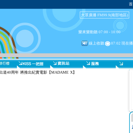
首
大眾廣播 FM99.9(南部地區)
樂來樂動聽 07:00 - 10:00
線上收聽
07:02 現在
道40周年 將推出紀實電影【MADAME X】