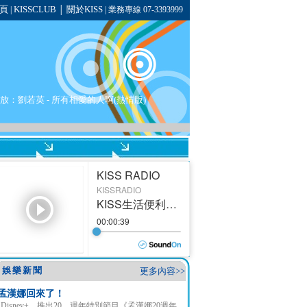
頁
KISSCLUB
關於KISS
|
│
| 業務專線 07-3393999
播放：
劉若英
- 所有相愛的人啊(熱情版)
娛樂新聞
更多內容>>
孟漢娜回來了！
Disney+ 推出20 週年特別節目《孟漢娜20週年