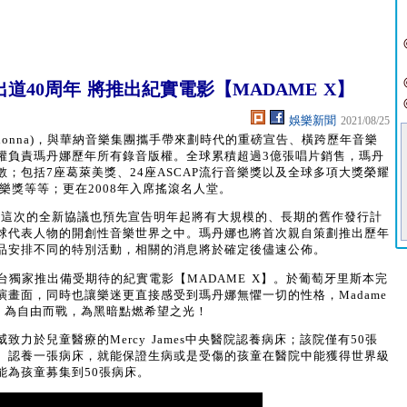
40周年 將推出紀實電影【MADAME X】
娛樂新聞
2021/08/25
donna)，與華納音樂集團攜手帶來劃時代的重磅宣告、橫跨歷年音樂
權負責瑪丹娜歷年所有錄音版權。全球累積超過3億張唱片銷售，瑪丹
；包括7座葛萊美獎、24座ASCAP流行音樂獎以及全球多項大獎榮耀
樂獎等等；更在2008年入席搖滾名人堂。
刻。這次的全新協議也預先宣告明年起將有大規模的、長期的舊作發行計
球代表人物的開創性音樂世界之中。瑪丹娜也將首次親自策劃推出歷年
品安排不同的特別活動，相關的消息將於確定後儘速公佈。
t+平台獨家推出備受期待的紀實電影【MADAME X】。於葡萄牙里斯本完
畫面，同時也讓樂迷更直接感受到瑪丹娜無懼一切的性格，Madame
、為自由而戰，為黑暗點燃希望之光！
力於兒童醫療的Mercy James中央醫院認養病床；該院僅有50張
。認養一張病床，就能保證生病或是受傷的孩童在醫院中能獲得世界級
能為孩童募集到50張病床。