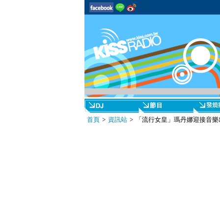
首頁
>
資訊站
> 「流行女皇」瑪丹娜迎接音樂出