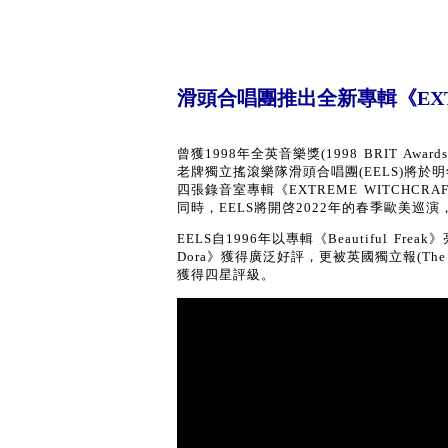
滑頭合唱團推出全新專輯《EXTR
曾獲1998年全英音樂獎(1998 BRIT Awards)「
老牌獨立搖滾樂隊滑頭合唱團(EELS)將於明年1
四張錄音室專輯《EXTREME WITCHCRA
同時，EELS將開啓2022年的春季歐美巡
EELS自1996年以專輯《Beautiful Fr
Dora》獲得廣泛好評，更被英國獨立報(The 
獲得四星評級。