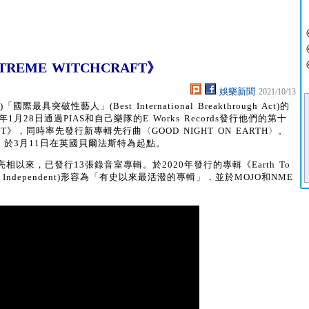
EME WITCHCRAFT》
娛樂新聞
2021/10/13
國際最具突破性藝人」(Best International Breakthrough Act)的
月28日通過PIAS和自己樂隊的E Works Records發行他們的第十
FT》，同時率先發行新專輯先行曲〈GOOD NIGHT ON EARTH〉。
演，於3月11日在英國貝爾法斯特為起點。
eak》亮相以來，已發行13張錄音室專輯。於2020年發行的專輯《Earth To
Independent)形容為「有史以來最活潑的專輯」，並於MOJO和NME