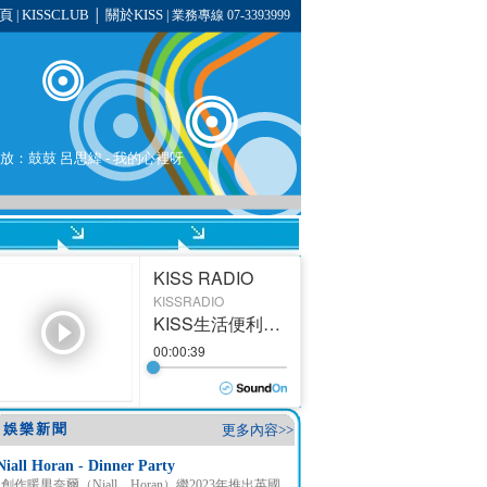
頁
KISSCLUB
關於KISS
|
│
| 業務專線 07-3393999
將播放：鼓鼓 呂思緯 - 我的心裡呀
娛樂新聞
更多內容>>
Niall Horan - Dinner Party
創作暖男奈爾（Niall Horan）繼2023年推出英國