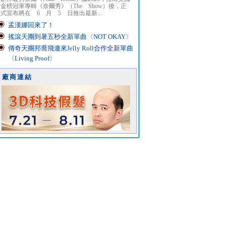
金榜冠軍專輯《奈爾秀》（The Show）後，正
式宣布將在 6 月 5 日推出最新...
孟漢娜回來了！
搖滾天團到暑五秒全新單曲〈NOT OKAY〉
傳奇天團邦喬飛邀來Jelly Roll合作全新單曲
〈Living Proof〉
廠商連結