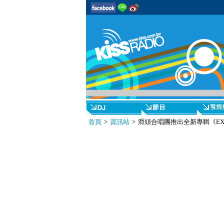
首頁
>
資訊站
> 滑頭合唱團推出全新專輯《EXTR